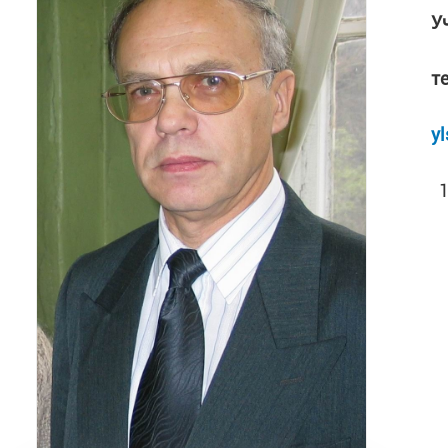
У
т
yl