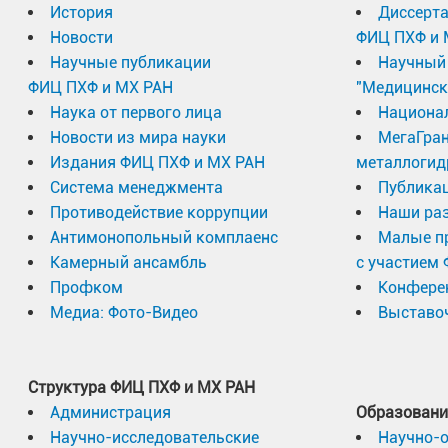
История
Диссерт
Новости
ФИЦ ПХФ и 
Научные публикации
Научный 
ФИЦ ПХФ и МХ РАН
"Медицинск
Наука от первого лица
Национа
Новости из мира науки
МегаГран
Издания ФИЦ ПХФ и МХ РАН
металлогид
Система менеджмента
Публика
Противодействие коррупции
Наши раз
Антимонопольный комплаенс
Малые п
Камерный ансамбль
с участием
Профком
Конфере
Медиа: Фото-Видео
Выставоч
Структура ФИЦ ПХФ и МХ РАН
Администрация
Образовани
Научно-исследовательские
Научно-