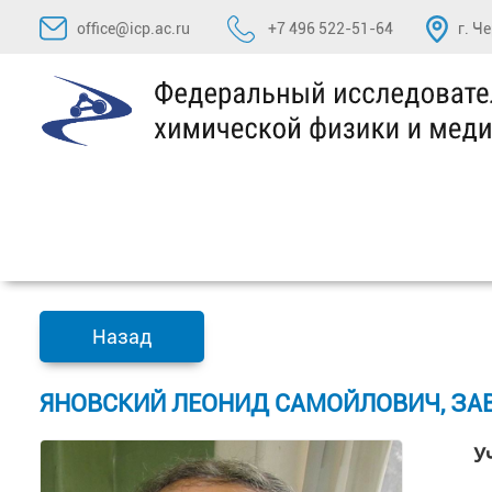
Перейти
office@icp.ac.ru
+7 496 522-51-64
г. Ч
к
содержимому
Назад
ЯНОВСКИЙ ЛЕОНИД САМОЙЛОВИЧ, ЗА
У