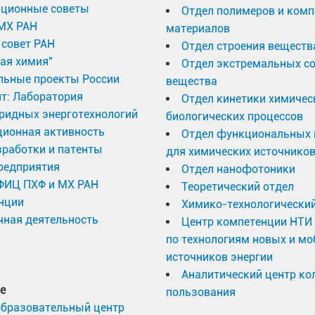
ационные советы
Отдел полимеров и ком
МХ РАН
материалов
совет РАН
Отдел строения веществ
ая химия"
Отдел экстремальных с
льные проекты России
вещества
т: Лаборатория
Отдел кинетики химичес
ридных энерготехнологий
биологических процессов
ционная активность
Отдел функциональных 
работки и патенты
для химических источников
редприятия
Отдел нанофотоники
 ФИЦ ПХФ и МХ РАН
Теоретический отдел
нции
Химико-технологический
ная деятельность
Центр компетенции НТИ
по технологиям новых и м
источников энергии
Аналитический центр ко
е
пользования
образовательный центр