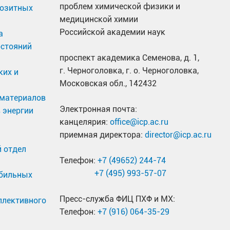
проблем химической физики и
позитных
медицинской химии
Российской академии наук
а
остояний
проспект академика Семенова, д. 1,
г. Черноголовка, г. о. Черноголовка,
ких и
Московская обл., 142432
материалов
Электронная почта:
 энергии
канцелярия:
office@icp.ac.ru
приемная директора:
director@icp.ac.ru
 отдел
Телефон:
+7 (49652) 244-74
+7 (495) 993-57-07
обильных
Пресс-служба ФИЦ ПХФ и МХ:
ллективного
Телефон:
+7 (916) 064-35-29