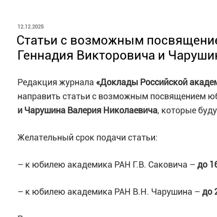
· катализаторы нефтехимических процессов;
ОПУБЛИКОВАНО
12.12.2025
Статьи с возможным посвящени
· цеолитный катализ;
Геннадия Викторовича и Чаруши
· активация и каталитические превращения угл
Редакция журнала
«Доклады Российской академ
органических жидкостей;
направить статьи с возможным посвящением 
и Чарушина Валерия Николаевича
, которые буду
· новые нефтепродукты, включая смазочные 
Желательный срок подачи статьи:
Номер планируется к публикации в первой поло
– к юбилею академика РАН Г.В. Саковича –
до 1
Правила подачи материалов и их формат подро
сайте:
https://neftekhimiya.ips.ac.ru/pravila-dlya-
– к юбилею академика РАН В.Н. Чарушина –
до 
Рукописи принимаются
до 15 февраля 2026 г.
, 