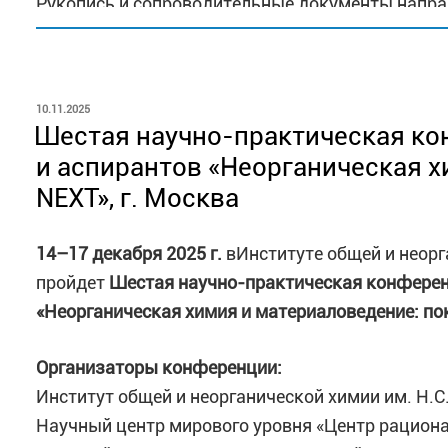
Рукопись и сопроводительные документы напра
(
https://journals.rcsi.science/2686-9535#
)
Редакция журнала
ОПУБЛИКОВАНО
10.11.2025
Шестая научно-практическая ко
Доклады АН. Химия, науки о материалах
и аспирантов «Неорганическая х
NEXT», г. Москва
тел. 8-977-466-86-98
14–17 декабря 2025 г.
вИнституте общей и неорга
пройдет
Шестая
научно-практическая конферен
«Неорганическая химия и материаловедение: по
Организаторы конференции:
Институт общей и неорганической химии им. Н.С
Научный центр мирового уровня «Центр рацион