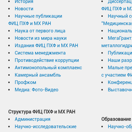
История
Диссертац
Новости
ФИЦ ПХФ и М
Научные публикации
Научный с
ФИЦ ПХФ и МХ РАН
"Медицинска
Наука от первого лица
Националь
Новости из мира науки
МегаГрант
Издания ФИЦ ПХФ и МХ РАН
металлогидр
Система менеджмента
Публикаци
Противодействие коррупции
Наши разр
Антимонопольный комплаенс
Малые пр
Камерный ансамбль
с участием Ф
Профком
Конферен
Медиа: Фото-Видео
Выставочн
Структура ФИЦ ПХФ и МХ РАН
Администрация
Образование
Научно-исследовательские
Научно-об