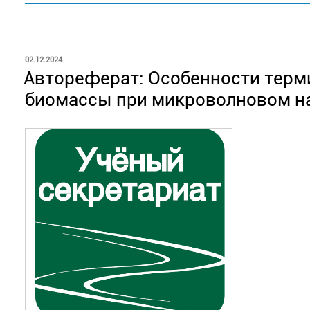
ОПУБЛИКОВАНО
02.12.2024
Автореферат: Особенности терм
биомассы при микроволновом н