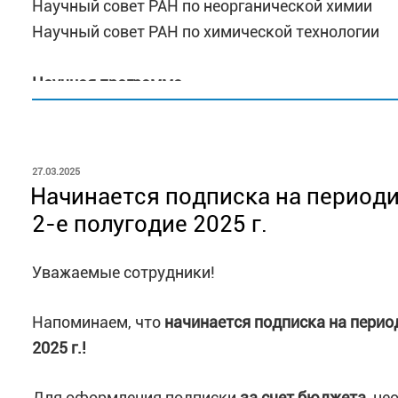
Научный совет РАН по неорганической химии
Научный совет РАН по химической технологии
Научная программа
Программа конференции включает в себя обсу
прикладных вопросов, связанных с неорганичес
ОПУБЛИКОВАНО
27.03.2025
редкометалльного сырья и современными химич
Начинается подписка на периоди
2-е полугодие 2025 г.
Работа конференции пройдет по двум секциям:
Уважаемые сотрудники!
1. Секция молодых ученых (студенты и аспиран
работ (Секция 1).
Напоминаем, что
начинается подписка на период
2. Секция школьников включает конкурсное пре
2025 г.!
В рамках конференции предусмотрены лекции в
Для оформления подписки
за счет бюджета
, н