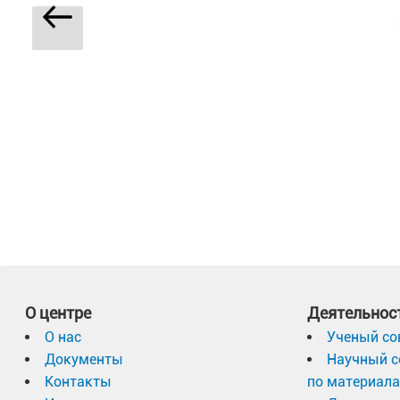
Навигация
по
Предыдущая
страница
записям
О центре
Деятельнос
О нас
Ученый со
Документы
Научный с
Контакты
по материал