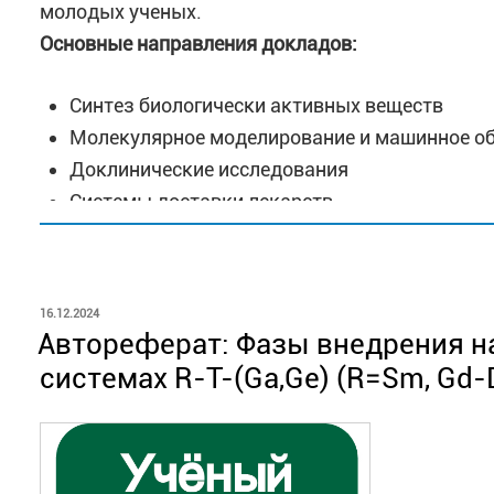
молодых ученых.
Основные направления докладов:
Синтез биологически активных веществ
Молекулярное моделирование и машинное о
Доклинические исследования
Системы доставки лекарств
Регистрация
с 3 февраля по 25
апреля
2025 г.
Подача тезисов ‒
до 30 апреля 2025 г.
ОПУБЛИКОВАНО
16.12.2024
Автореферат: Фазы внедрения на
Подробная информация на сайте:
https://кван
системах R-T-(Ga,Ge) (R=Sm, Gd-D