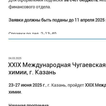
Материалы конференции будут изданы и разме
финансового отдела.
Регистрационный взнос за участие в конференц
Заявки должны быть поданы до 11 апреля 2025 г
Ключевые даты:
Справки по тел. 2-13-40
Секция 1
28.11.2025 – крайний срок окончания регистрац
8.12.2025 – рассылка программы конференции
ОПУБЛИКОВАНО
04.03.2025
XXIX Международная Чугаевская
15.12.2025 – представление постерных докладо
химии, г. Казань
Секция 2
23-27 июня 2025 г
., г. Казань, пройдет
XXIX Межд
14.11.2025 – крайний срок окончания регистрац
химии
.
17.11-1.12.2025 – отборочный этап (заочный, р
до 5.12.2025 – информировании участников о р
Научная программа
: