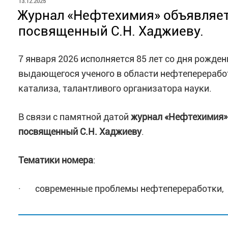
ОПУБЛИКОВАНО
13.12.2025
Журнал «Нефтехимия» объявляет
посвященный С.Н. Хаджиеву.
7 января 2026 исполняется 85 лет со дня рожд
выдающегося ученого в области нефтепереработ
катализа, талантливого организатора науки.
В связи с памятной датой
журнал «Нефтехимия» 
посвященный С.Н. Хаджиеву
.
Тематики номера
:
· современные проблемы нефтепереработки,
· нефте- и газохимия​;