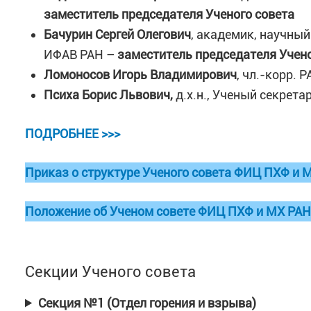
заместитель председателя Ученого совета
Бачурин Сергей Олегович
, академик, научны
ИФАВ РАН –
заместитель председателя Учено
Ломоносов Игорь Владимирович
, чл.-корр. 
Психа Борис Львович,
д.х.н., Ученый секрет
ПОДРОБНЕЕ >>>
Приказ о структуре Ученого совета ФИЦ ПХФ и 
Положение об Ученом совете ФИЦ ПХФ и МХ РАН
Секции Ученого совета
Секция №1 (Отдел горения и взрыва)