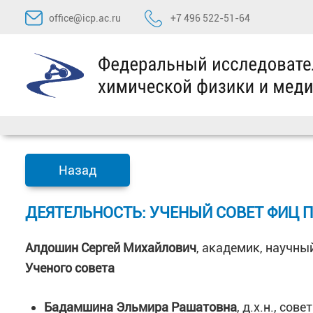
Перейти
office@icp.ac.ru
+7 496 522-51-64
к
содержимому
Назад
ДЕЯТЕЛЬНОСТЬ: УЧЕНЫЙ СОВЕТ ФИЦ П
Алдошин Сергей Михайлович
, академик, научн
Ученого совета
Бадамшина Эльмира Рашатовна
, д.х.н., со