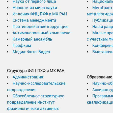
Наука от первого лица
Националь
Новости из мира науки
МегаГрант
Издания ФИЦ ПХФ и МХ РАН
металлогидр
Система менеджмента
Публикаци
Противодействие коррупции
Наши разр
Антимонопольный комплаенс
Малые пр
Камерный ансамбль
с участием Ф
Профком
Конферен
Медиа: Фото-Видео
Выставочн
Структура ФИЦ ПХФ и МХ РАН
Администрация
Образование
Научно-исследовательские
Научно-об
подразделения
Аспиранту
Обособленное структурное
Программ
подразделение Институт
квалификац
физиологически активных