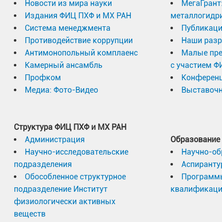
Новости из мира науки
МегаГрант
Издания ФИЦ ПХФ и МХ РАН
металлогидр
Система менеджмента
Публикаци
Противодействие коррупции
Наши разр
Антимонопольный комплаенс
Малые пр
Камерный ансамбль
с участием Ф
Профком
Конферен
Медиа: Фото-Видео
Выставочн
Структура ФИЦ ПХФ и МХ РАН
Администрация
Образование
Научно-исследовательские
Научно-об
подразделения
Аспиранту
Обособленное структурное
Программ
подразделение Институт
квалификац
физиологически активных
веществ