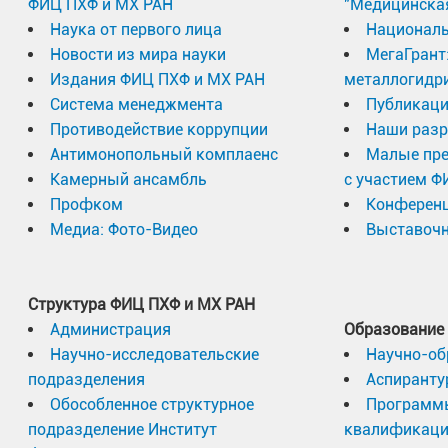
ФИЦ ПХФ и МХ РАН
"Медицинска
Наука от первого лица
Националь
Новости из мира науки
МегаГрант
Издания ФИЦ ПХФ и МХ РАН
металлогидр
Система менеджмента
Публикаци
Противодействие коррупции
Наши разр
Антимонопольный комплаенс
Малые пр
Камерный ансамбль
с участием Ф
Профком
Конферен
Медиа: Фото-Видео
Выставочн
Структура ФИЦ ПХФ и МХ РАН
Администрация
Образование
Научно-исследовательские
Научно-об
подразделения
Аспиранту
Обособленное структурное
Программ
подразделение Институт
квалификац