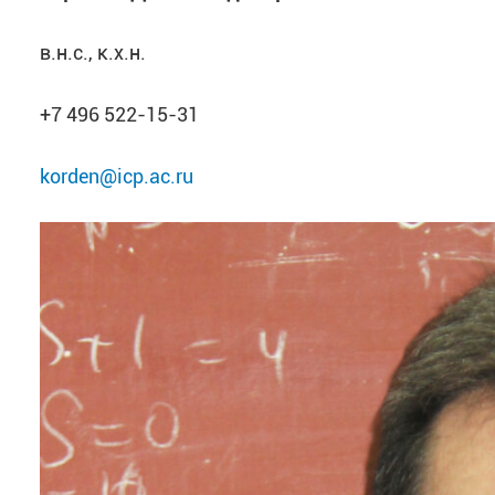
в.н.с., к.х.н.
+7 496 522-15-31
korden@icp.ac.ru