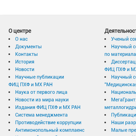
О центре
Деятельнос
О нас
Ученый со
Документы
Научный с
Контакты
по материал
История
Диссертац
Новости
ФИЦ ПХФ и М
Научные публикации
Научный с
ФИЦ ПХФ и МХ РАН
"Медицинска
Наука от первого лица
Националь
Новости из мира науки
МегаГрант
Издания ФИЦ ПХФ и МХ РАН
металлогидр
Система менеджмента
Публикаци
Противодействие коррупции
Наши разр
Антимонопольный комплаенс
Малые пр