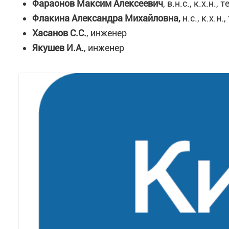
Фараонов Максим Алексеевич
, в.н.с., к.х.н.,
Флакина Александра Михайловна,
н.с., к.х.н
Хасанов С.С.
, инженер
Якушев И.А.
, инженер