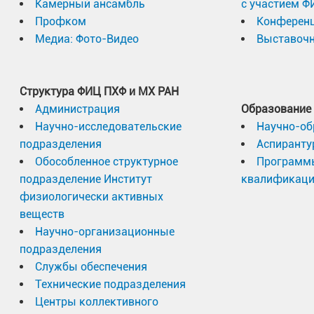
Камерный ансамбль
с участием Ф
Профком
Конферен
Медиа: Фото-Видео
Выставочн
Структура ФИЦ ПХФ и МХ РАН
Администрация
Образование
Научно-исследовательские
Научно-об
подразделения
Аспиранту
Обособленное структурное
Программ
подразделение Институт
квалификац
физиологически активных
веществ
Научно-организационные
подразделения
Службы обеспечения
Технические подразделения
Центры коллективного