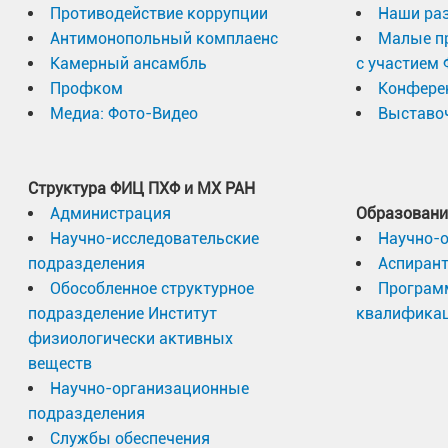
Противодействие коррупции
Наши раз
Антимонопольный комплаенс
Малые п
Камерный ансамбль
с участием
Профком
Конфере
Медиа: Фото-Видео
Выставоч
Структура ФИЦ ПХФ и МХ РАН
Администрация
Образовани
Научно-исследовательские
Научно-
подразделения
Аспиран
Обособленное структурное
Програм
подразделение Институт
квалифика
физиологически активных
веществ
Научно-организационные
подразделения
Службы обеспечения