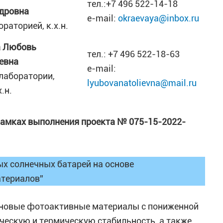
тел.:+7 496 522-14-18
дровна
e-mail:
okraevaya@inbox.ru
ораторией, к.х.н.
а Любовь
тел.: +7 496 522-18-63
евна
e-mail:
.лаборатории,
lyubovanatolievna@mail.ru
х.н.
 рамках выполнения проекта № 075-15-2022-
х солнечных батарей на основе
атериалов”
ы новые фотоактивные материалы с пониженной
скую и термическую стабильность, а также