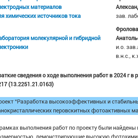
лектродных материалов
Алексан
ля химических источников тока
зав. лаб
Фролов
аборатория молекулярной и гибридной
Анатоль
лектроники
и.о. зав
в.н.с., к.
раткие сведения о ходе выполнения работ в 2024 г в
217 (13.2251.21.0163)
роект “Разработка высокоэффективных и стабильны
анокристаллических перовскитных фотоактивных м
 рамках выполнения работ по проекту были найден
азмерностью, демонстрирующие высокую фотохимиче