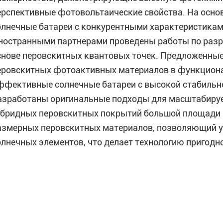
ерспективные фотовольтаические свойства. На осно
олнечные батареи с конкурентными характеристикам
ностранными партнерами проведены работы по разр
снове перовскитных квантовых точек. Предложенные
еровскитных фотоактивных материалов в функциона
ффективные солнечные батареи с высокой стабильн
азработаны оригинальные подходы для масштабиру
ибридных перовскитных покрытий большой площади н
азмерных перовскитных материалов, позволяющий уп
олнечных элементов, что делает технологию пригод