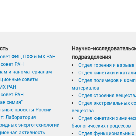
сть
Научно-исследовательс
овет ФИЦ ПХФ и МХ РАН
подразделения
совет РАН
Отдел горения и взрыва
лам и наноматериалам
Отдел кинетики и катал
ационные советы
Отдел полимеров и ком
МХ РАН
материалов
совет РАН
Отдел строения веществ
ая химия"
Отдел экстремальных с
льные проекты России
вещества
т: Лаборатория
Отдел кинетики химичес
ридных энерготехнологий
биологических процессов
ционная активность
Отдел функциональных 