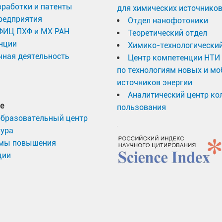
работки и патенты
для химических источников
редприятия
Отдел нанофотоники
 ФИЦ ПХФ и МХ РАН
Теоретический отдел
нции
Химико-технологический
ная деятельность
Центр компетенции НТИ
по технологиям новых и м
источников энергии
Аналитический центр ко
е
пользования
образовательный центр
тура
мы повышения
ции