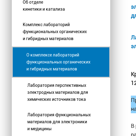
Об отделе
э
кинетики и катализа
д
Комплекс лабораторий
функциональных органических
Л
и гибридных материалов
э
О комплексе лабораторий
функциональных органических
и гибридных материалов
К
1
Лаборатория перспективных
электродных материалов для
химических источников тока
П
н
Лаборатория функциональных
материалов для электроники
В
и медицины
р