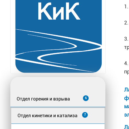
1
2
3
т
4
п
Л
ф
Отдел горения и взрыва
6
м
э
Отдел кинетики и катализа
7
Л