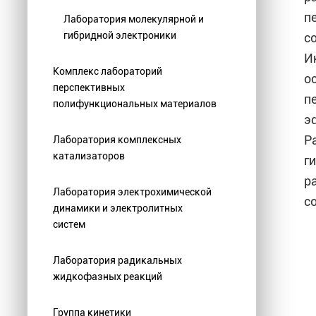
п
Лаборатория молекулярной и
гибридной электроники
с
И
Комплекс лабораторий
о
перспективных
п
полифункциональных материалов
э
Р
Лаборатория комплексных
катализаторов
г
р
Лаборатория электрохимической
с
динамики и электролитных
систем
Лаборатория радикальных
жидкофазных реакций
Группа кинетики