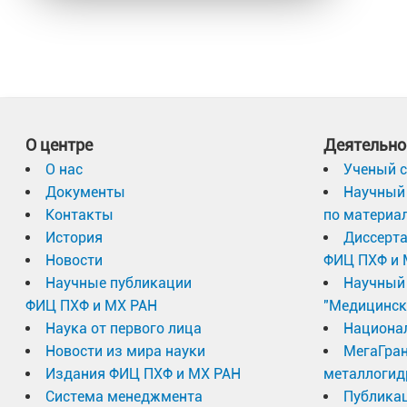
О центре
Деятельно
О нас
Ученый с
Документы
Научный 
Контакты
по материа
История
Диссерт
Новости
ФИЦ ПХФ и 
Научные публикации
Научный 
ФИЦ ПХФ и МХ РАН
"Медицинск
Наука от первого лица
Национа
Новости из мира науки
МегаГран
Издания ФИЦ ПХФ и МХ РАН
металлогид
Система менеджмента
Публика