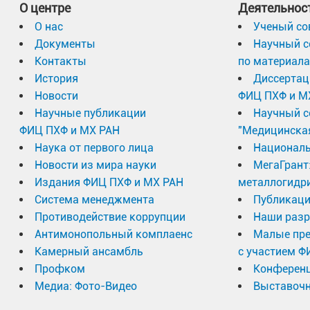
О центре
Деятельнос
О нас
Ученый со
Документы
Научный с
Контакты
по материал
История
Диссертац
Новости
ФИЦ ПХФ и М
Научные публикации
Научный с
ФИЦ ПХФ и МХ РАН
"Медицинска
Наука от первого лица
Националь
Новости из мира науки
МегаГрант
Издания ФИЦ ПХФ и МХ РАН
металлогидр
Система менеджмента
Публикаци
Противодействие коррупции
Наши разр
Антимонопольный комплаенс
Малые пр
Камерный ансамбль
с участием Ф
Профком
Конферен
Медиа: Фото-Видео
Выставочн