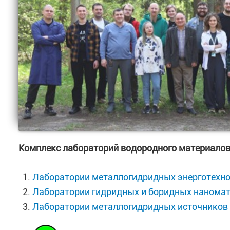
Комплекс лабораторий водородного материало
Лаборатории металлогидридных энерготехно
Лаборатории гидридных и боридных нанома
Лаборатории металлогидридных источников