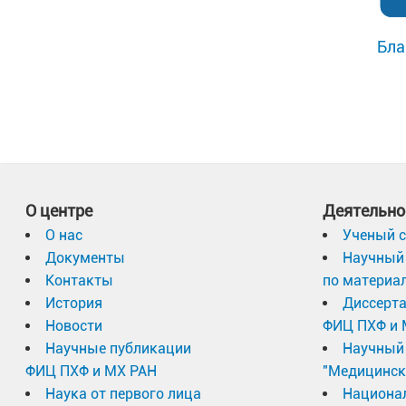
Бла
О центре
Деятельно
О нас
Ученый с
Документы
Научный 
Контакты
по материа
История
Диссерт
Новости
ФИЦ ПХФ и 
Научные публикации
Научный 
ФИЦ ПХФ и МХ РАН
"Медицинск
Наука от первого лица
Национа