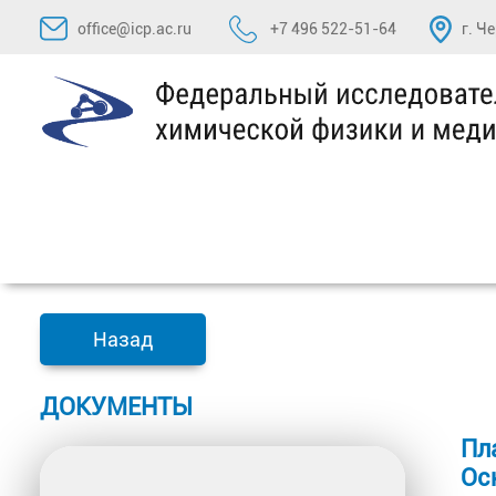
Перейти
office@icp.ac.ru
+7 496 522-51-64
г. Ч
к
содержимому
Назад
ДОКУМЕНТЫ
Пл
Ос