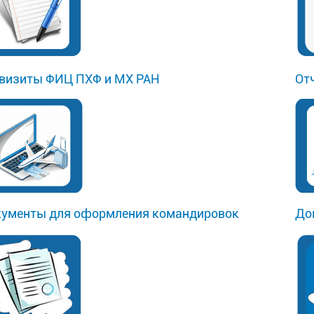
визиты ФИЦ ПХФ и МХ РАН
От
ументы для оформления командировок
До