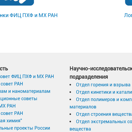
нки ФИЦ ПХФ и МХ РАН
Ло
сть
Научно-исследовательс
овет ФИЦ ПХФ и МХ РАН
подразделения
совет РАН
Отдел горения и взрыва
лам и наноматериалам
Отдел кинетики и катал
ационные советы
Отдел полимеров и ком
МХ РАН
материалов
совет РАН
Отдел строения веществ
ая химия"
Отдел экстремальных с
льные проекты России
вещества