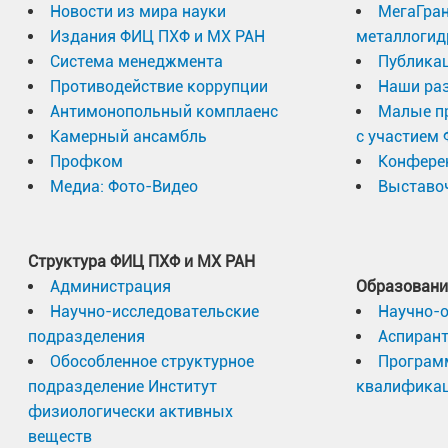
Новости из мира науки
МегаГран
Издания ФИЦ ПХФ и МХ РАН
металлогид
Система менеджмента
Публика
Противодействие коррупции
Наши раз
Антимонопольный комплаенс
Малые п
Камерный ансамбль
с участием
Профком
Конфере
Медиа: Фото-Видео
Выставоч
Структура ФИЦ ПХФ и МХ РАН
Администрация
Образовани
Научно-исследовательские
Научно-
подразделения
Аспиран
Обособленное структурное
Програм
подразделение Институт
квалифика
физиологически активных
веществ