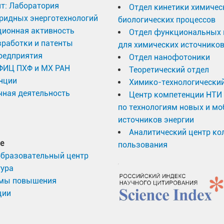
т: Лаборатория
Отдел кинетики химичес
ридных энерготехнологий
биологических процессов
ционная активность
Отдел функциональных 
работки и патенты
для химических источников
редприятия
Отдел нанофотоники
 ФИЦ ПХФ и МХ РАН
Теоретический отдел
нции
Химико-технологический
ная деятельность
Центр компетенции НТИ
по технологиям новых и м
источников энергии
Аналитический центр ко
е
пользования
образовательный центр
тура
мы повышения
ции