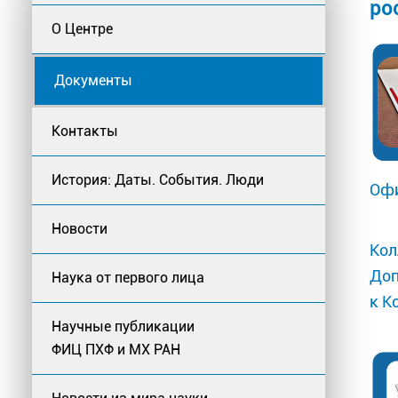
ро
О Центре
Документы
Контакты
История: Даты. События. Люди
Офи
Новости
Кол
Доп
Наука от первого лица
к К
Научные публикации
ФИЦ ПХФ и МХ РАН