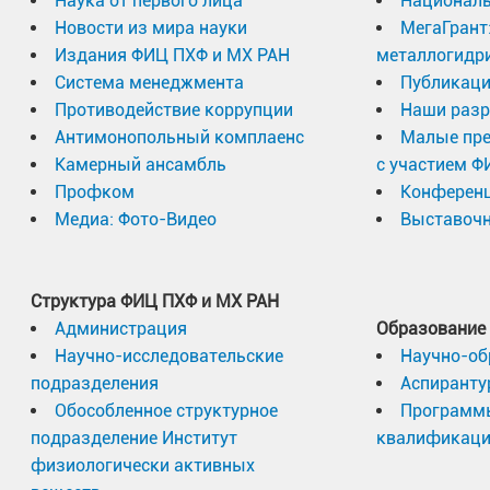
Наука от первого лица
Националь
Новости из мира науки
МегаГрант
Издания ФИЦ ПХФ и МХ РАН
металлогидр
Система менеджмента
Публикаци
Противодействие коррупции
Наши разр
Антимонопольный комплаенс
Малые пр
Камерный ансамбль
с участием Ф
Профком
Конферен
Медиа: Фото-Видео
Выставочн
Структура ФИЦ ПХФ и МХ РАН
Администрация
Образование
Научно-исследовательские
Научно-об
подразделения
Аспиранту
Обособленное структурное
Программ
подразделение Институт
квалификац
физиологически активных