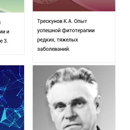
Трескунов К.А. Опыт
и
успешной фитотерапии
ии и
редких, тяжелых
 3.
заболеваний.