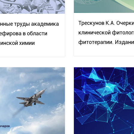
Трескунов К.А. Очерк
нные труды академика
клинической фитолог
Зефирова в области
фитотерапии. Издание
инской химии