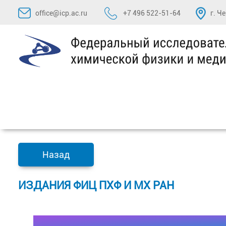
Перейти
office@icp.ac.ru
+7 496 522-51-64
г. Ч
к
содержимому
Назад
ИЗДАНИЯ ФИЦ ПХФ И МХ РАН