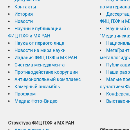
Контакты
по материал
История
Диссертац
Новости
ФИЦ ПХФ и М
Научные публикации
Научный с
ФИЦ ПХФ и МХ РАН
"Медицинска
Наука от первого лица
Националь
Новости из мира науки
МегаГрант
Издания ФИЦ ПХФ и МХ РАН
металлогидр
Система менеджмента
Публикаци
Противодействие коррупции
Наши разр
Антимонопольный комплаенс
Малые пр
Камерный ансамбль
с участием Ф
Профком
Конферен
Медиа: Фото-Видео
Выставочн
Структура ФИЦ ПХФ и МХ РАН