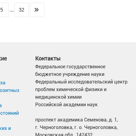
...
5
32
кие
Контакты
Федеральное государственное
бюджетное учреждение науки
Федеральный исследовательский центр
иза
проблем химической физики и
позитных
медицинской химии
Российской академии наук
а
остояний
проспект академика Семенова, д. 1,
г. Черноголовка, г. о. Черноголовка,
ких и
Московская обл., 142432