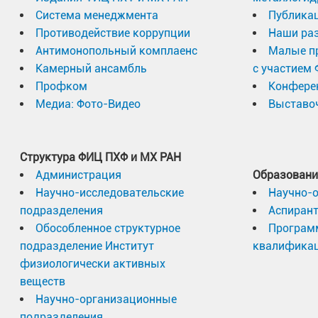
Система менеджмента
Публика
Противодействие коррупции
Наши раз
Антимонопольный комплаенс
Малые п
Камерный ансамбль
с участием
Профком
Конфере
Медиа: Фото-Видео
Выставоч
Структура ФИЦ ПХФ и МХ РАН
Администрация
Образовани
Научно-исследовательские
Научно-
подразделения
Аспиран
Обособленное структурное
Програм
подразделение Институт
квалифика
физиологически активных
веществ
Научно-организационные
подразделения