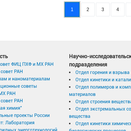
1
2
3
4
сть
Научно-исследовательс
овет ФИЦ ПХФ и МХ РАН
подразделения
совет РАН
Отдел горения и взрыва
лам и наноматериалам
Отдел кинетики и катал
ационные советы
Отдел полимеров и ком
МХ РАН
материалов
совет РАН
Отдел строения веществ
ая химия"
Отдел экстремальных с
льные проекты России
вещества
т: Лаборатория
Отдел кинетики химичес
ридных энерготехнологий
биологических процессов