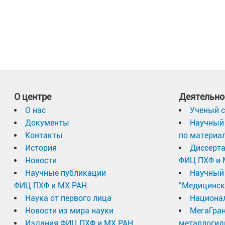
О центре
Деятельно
О нас
Ученый с
Документы
Научный 
Контакты
по материа
История
Диссерт
Новости
ФИЦ ПХФ и 
Научные публикации
Научный 
ФИЦ ПХФ и МХ РАН
"Медицинск
Наука от первого лица
Национа
Новости из мира науки
МегаГран
Издания ФИЦ ПХФ и МХ РАН
металлогид