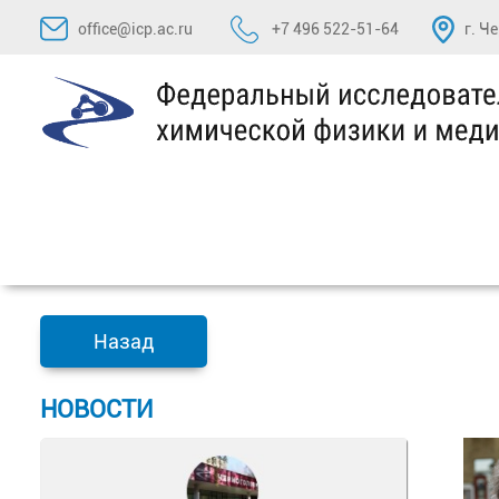
Перейти
office@icp.ac.ru
+7 496 522-51-64
г. Ч
к
содержимому
Назад
НОВОСТИ