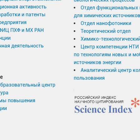
ционная активность
Отдел функциональных 
работки и патенты
для химических источников
редприятия
Отдел нанофотоники
 ФИЦ ПХФ и МХ РАН
Теоретический отдел
нции
Химико-технологический
ная деятельность
Центр компетенции НТИ
по технологиям новых и м
источников энергии
Аналитический центр ко
е
пользования
образовательный центр
тура
мы повышения
ции