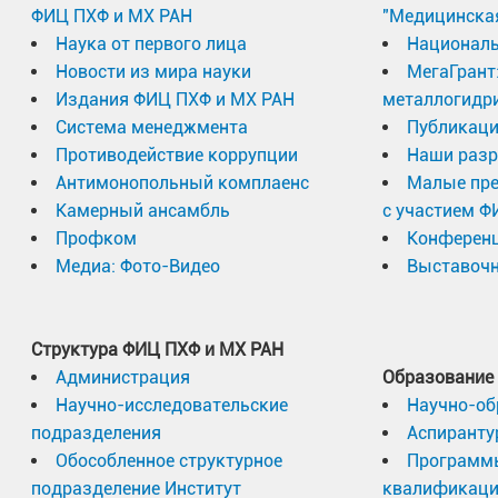
ФИЦ ПХФ и МХ РАН
"Медицинска
Наука от первого лица
Националь
Новости из мира науки
МегаГрант
Издания ФИЦ ПХФ и МХ РАН
металлогидр
Система менеджмента
Публикаци
Противодействие коррупции
Наши разр
Антимонопольный комплаенс
Малые пр
Камерный ансамбль
с участием Ф
Профком
Конферен
Медиа: Фото-Видео
Выставочн
Структура ФИЦ ПХФ и МХ РАН
Администрация
Образование
Научно-исследовательские
Научно-об
подразделения
Аспиранту
Обособленное структурное
Программ
подразделение Институт
квалификац