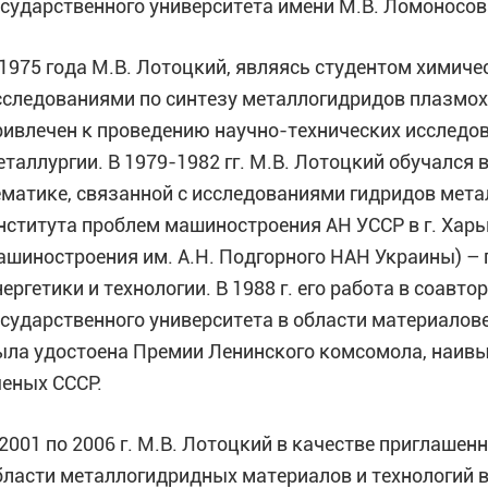
осударственного университета имени М.В. Ломоносова (1
 1975 года М.В. Лотоцкий, являясь студентом химиче
сследованиями по синтезу металлогидридов плазмо
ривлечен к проведению научно-технических исследов
еталлургии. В 1979-1982 гг. М.В. Лотоцкий обучался
ематике, связанной с исследованиями гидридов метал
нститута проблем машиностроения АН УССР в г. Харьк
ашиностроения им. А.Н. Подгорного НАН Украины) – 
нергетики и технологии. В 1988 г. его работа в соавт
осударственного университета в области материалов
ыла удостоена Премии Ленинского комсомола, наив
ченых СССР.
 2001 по 2006 г. М.В. Лотоцкий в качестве приглаше
бласти металлогидридных материалов и технологий в