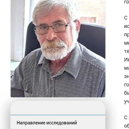
г
С
и
п
м
т
И
м
э
г
б
у
С
Направление исследований
о