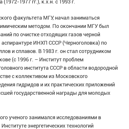
972-1977 гг.), к.х.н. с 1993 г.
ского факультета МГУ, начал заниматься
химическим методом. По окончании МГУ был
аний по очистке отходящих газов черной
 в аспирантуре ИНХП СССР (Черноголовка) по
лов и сплавов. В 1983 г. он стал сотрудником
ове (с 1996 г. – Институт проблем
головного института СССР в области водородной
орстве с коллективом из Московского
едения гидридов и их практических приложений
ысшей государственной награды для молодых
нного ученого занимался исследованиями в
 Институте энергетических технологий