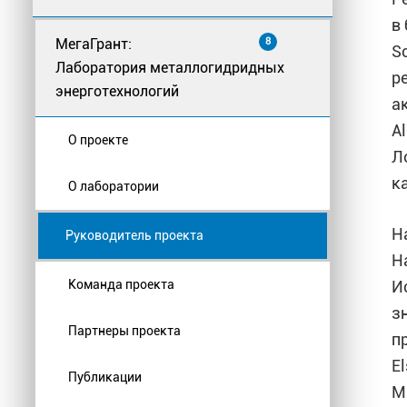
в
МегаГрант:
8
S
Лаборатория металлогидридных
р
энерготехнологий
а
Al
О проекте
Л
к
О лаборатории
Н
Руководитель проекта
Н
Команда проекта
И
з
Партнеры проекта
п
E
Публикации
М