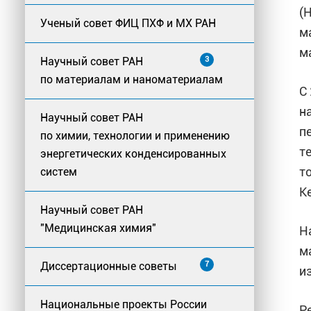
(
Ученый совет ФИЦ ПХФ и МХ РАН
м
м
Научный совет РАН
3
по материалам и наноматериалам
С
н
Научный совет РАН
п
по химии, технологии и применению
т
энергетических конденсированных
т
систем
К
Научный совет РАН
"Медицинская химия"
Н
м
Диссертационные советы
7
и
Национальные проекты России
Р