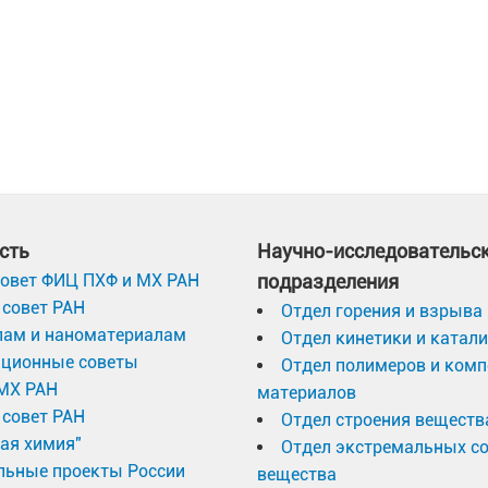
сть
Научно-исследовательс
овет ФИЦ ПХФ и МХ РАН
подразделения
совет РАН
Отдел горения и взрыва
лам и наноматериалам
Отдел кинетики и катал
ационные советы
Отдел полимеров и ком
МХ РАН
материалов
совет РАН
Отдел строения веществ
ая химия"
Отдел экстремальных с
льные проекты России
вещества