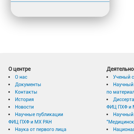
О центре
Деятельно
О нас
Ученый с
Документы
Научный 
Контакты
по материа
История
Диссерт
Новости
ФИЦ ПХФ и 
Научные публикации
Научный 
ФИЦ ПХФ и МХ РАН
"Медицинск
Наука от первого лица
Национа