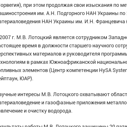
Норвегия), при этом продолжая свои изыскания по м
ашиностроения им. А.Н. Подгорного НАН Украины по 2
атериаловедения НАН Украины им. И.Н. Францевича (г.
 2007 г. М.В. Лотоцкий является сотрудником Западн
астоящее время в должности старшего научного сот
ерспективных материалов и руководителя программ
ехнологиям в рамках Южноафриканской национально
опливных элементов (Центр компетенции HySA Syste
ейптаун, ЮАР).
аучные интересы М.В. Лотоцкого охватывают област
атериаловедение и газофазные приложения металло
звлечение и очистку водорода.
езультаты работы М.В. Лотоцкого защищены 20 патен