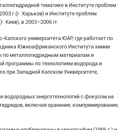
еталлогидридной тематике в Институте проблем
003 г (г. Харьков) и Институте проблем
 Киев), в 2003–2006 гг.
о-Капского университета ЮАР, где работает по
рудника Южноафриканского Института химии
ы по металлогидридным материалам и
й программы по технологиям водорода и
ms при Западной Капском Университете,
и водородных энерготехнологий с фокусом на
гидридов, включая хранение, компримирование,
тами и опубликованы в монографии (1996 г.) и