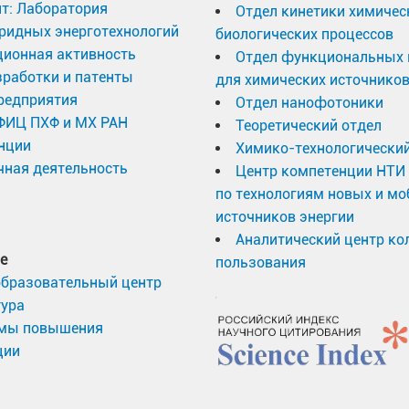
т: Лаборатория
Отдел кинетики химичес
ридных энерготехнологий
биологических процессов
ционная активность
Отдел функциональных 
работки и патенты
для химических источников
редприятия
Отдел нанофотоники
 ФИЦ ПХФ и МХ РАН
Теоретический отдел
нции
Химико-технологический
ная деятельность
Центр компетенции НТИ
по технологиям новых и м
источников энергии
Аналитический центр ко
е
пользования
образовательный центр
тура
мы повышения
ции