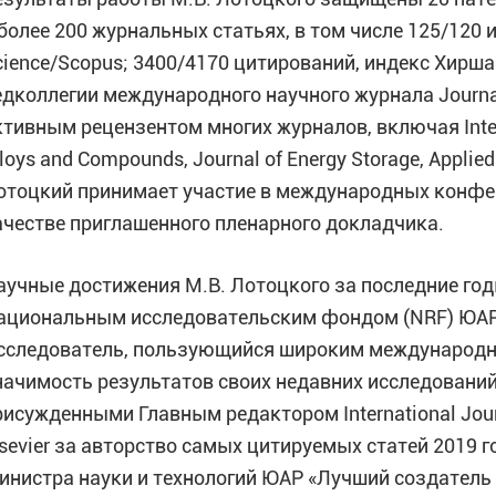
 более 200 журнальных статьях, в том числе 125/120
cience/Scopus; 3400/4170 цитирований, индекс Хирша
едколлегии международного научного журнала Journal 
ктивным рецензентом многих журналов, включая Interna
loys and Compounds, Journal of Energy Storage, Applied
отоцкий принимает участие в международных конфе
ачестве приглашенного пленарного докладчика.
аучные достижения М.В. Лотоцкого за последние г
ациональным исследовательским фондом (NRF) ЮАР в
сследователь, пользующийся широким международны
начимость результатов своих недавних исследований
рисужденными Главным редактором International Jour
lsevier за авторство самых цитируемых статей 2019 г
инистра науки и технологий ЮАР «Лучший создатель 