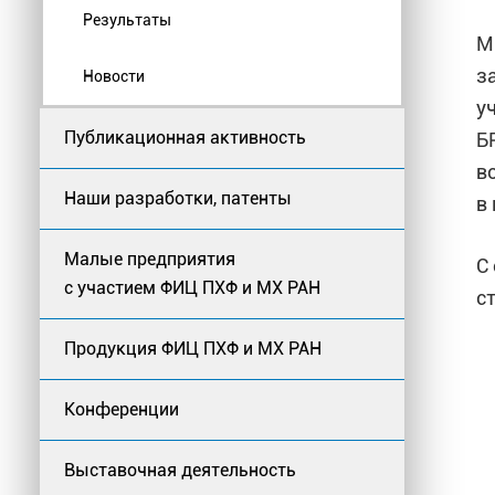
Результаты
М
з
Новости
у
Публикационная активность
Б
в
Наши разработки, патенты
в
Малые предприятия
С
с участием ФИЦ ПХФ и МХ РАН
с
Продукция ФИЦ ПХФ и МХ РАН
Конференции
Выставочная деятельность