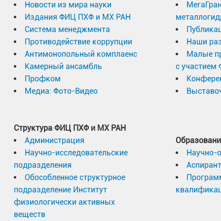
Новости из мира науки
МегаГран
Издания ФИЦ ПХФ и МХ РАН
металлогид
Система менеджмента
Публика
Противодействие коррупции
Наши раз
Антимонопольный комплаенс
Малые п
Камерный ансамбль
с участием
Профком
Конфере
Медиа: Фото-Видео
Выставоч
Структура ФИЦ ПХФ и МХ РАН
Администрация
Образовани
Научно-исследовательские
Научно-
подразделения
Аспиран
Обособленное структурное
Програм
подразделение Институт
квалифика
физиологически активных
веществ