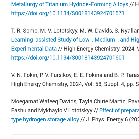
Metallurgy of Titanium Hydride-Forming Alloys
// H
https://doi.org/10.1134/S0018143924701571
T. R. Somo, M. V. Lototskyy, M. W. Davids, S. Nyall
Learning-assisted Study of Low-, Medium-, and Hig
Experimental Data
// High Energy Chemistry, 2024, 
https://doi.org/10.1134/S0018143924701601
V. N. Fokin, P. V. Fursikov, E. E. Fokina and B. P. Tara
High Energy Chemistry, 2024, Vol. 58, Suppl. 4, pp
Moegamat Wafeeq Davids, Tayla Chirie Martin, Pavel
Fashu and Mykhaylo V Lototskyy //
Effect of prepa
type hydrogen storage alloy
// J. Phys. Energy 6 (2