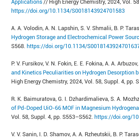
Applications
// High Energy Chemistry, 2024, Vol. 5
https://doi.org/10.1134/S0018143924701583
A. A. Volodin, A. N. Lapshin, S. V. Shmalii, B. P. Tar
Hydrogen Storage and Electrochemical Power Sour
S568.
https://doi.org/10.1134/S001814392470163
P. V. Fursikov, V. N. Fokin, E. E. Fokina, A. A. Arbuz
and Kinetics Peculiarities on Hydrogen Desorption
High Energy Chemistry, 2024, Vol. 58, Suppl. 4, pp
R. K. Baimuratova, G. I. Dzhardimalieva, S. A. Mozhz
of Pd-Doped UiO-66 MOF in Magnesium Hydrogenat
Vol. 58, Suppl. 4, pp. S553–S562.
https://doi.org/
V. V. Sanin, I. D. Shamov, A. A. Rzheutskii, B. P. Tara