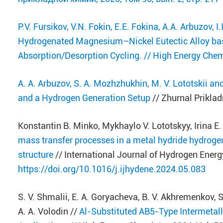
P.V. Fursikov, V.N. Fokin, E.E. Fokina, A.A. Arbuzov, 
Hydrogenated Magnesium–Nickel Eutectic Alloy ba
Absorption/Desorption Cycling. // High Energy Chemi
A. A. Arbuzov, S. A. Mozhzhukhin, M. V. Lototskii 
and a Hydrogen Generation Setup
// Zhurnal Priklad
Konstantin B. Minko, Mykhaylo V. Lototskyy, Irina E
mass transfer processes in a metal hydride hydroge
structure
// International Journal of Hydrogen Ener
https://doi.org/10.1016/j.ijhydene.2024.05.083
S. V. Shmalii, E. A. Goryacheva, B. V. Akhremenkov, S
A. A. Volodin //
Al-Substituted AB5-Type Intermetall