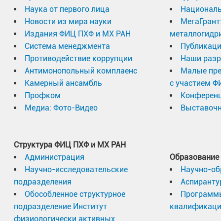
Наука от первого лица
Националь
Новости из мира науки
МегаГрант
Издания ФИЦ ПХФ и МХ РАН
металлогидр
Система менеджмента
Публикаци
Противодействие коррупции
Наши разр
Антимонопольный комплаенс
Малые пр
Камерный ансамбль
с участием Ф
Профком
Конферен
Медиа: Фото-Видео
Выставочн
Структура ФИЦ ПХФ и МХ РАН
Администрация
Образование
Научно-исследовательские
Научно-об
подразделения
Аспиранту
Обособленное структурное
Программ
подразделение Институт
квалификац
физиологически активных