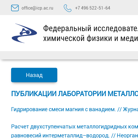
Перейти
office@icp.ac.ru
+7 496 522-51-64
к
содержимому
Назад
ПУБЛИКАЦИИ ЛАБОРАТОРИИ МЕТАЛЛ
Гидрирование смеси магния с ванадием. // Журнал
Расчет двухступенчатых металлогидридных ко
равновесий интерметаллид–водород. // Неоргани