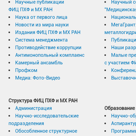
Научные публикации
Научный с
ФИЦ ПХФ и МХ РАН
"Медицинска
Наука от первого лица
Националь
Новости из мира науки
МегаГрант
Издания ФИЦ ПХФ и МХ РАН
металлогидр
Система менеджмента
Публикаци
Противодействие коррупции
Наши разр
Антимонопольный комплаенс
Малые пр
Камерный ансамбль
с участием Ф
Профком
Конферен
Медиа: Фото-Видео
Выставочн
Структура ФИЦ ПХФ и МХ РАН
Администрация
Образование
Научно-исследовательские
Научно-об
подразделения
Аспиранту
Обособленное структурное
Программ