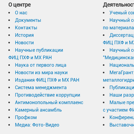
О центре
Деятельнос
О нас
Ученый со
Документы
Научный с
Контакты
по материал
История
Диссертац
Новости
ФИЦ ПХФ и М
Научные публикации
Научный с
ФИЦ ПХФ и МХ РАН
"Медицинска
Наука от первого лица
Националь
Новости из мира науки
МегаГрант
Издания ФИЦ ПХФ и МХ РАН
металлогидр
Система менеджмента
Публикаци
Противодействие коррупции
Наши разр
Антимонопольный комплаенс
Малые пр
Камерный ансамбль
с участием Ф
Профком
Конферен
Медиа: Фото-Видео
Выставочн