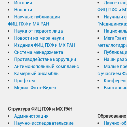
История
Диссертац
Новости
ФИЦ ПХФ и М
Научные публикации
Научный с
ФИЦ ПХФ и МХ РАН
"Медицинска
Наука от первого лица
Националь
Новости из мира науки
МегаГрант
Издания ФИЦ ПХФ и МХ РАН
металлогидр
Система менеджмента
Публикаци
Противодействие коррупции
Наши разр
Антимонопольный комплаенс
Малые пр
Камерный ансамбль
с участием Ф
Профком
Конферен
Медиа: Фото-Видео
Выставочн
Структура ФИЦ ПХФ и МХ РАН
Администрация
Образование
Научно-исследовательские
Научно-об