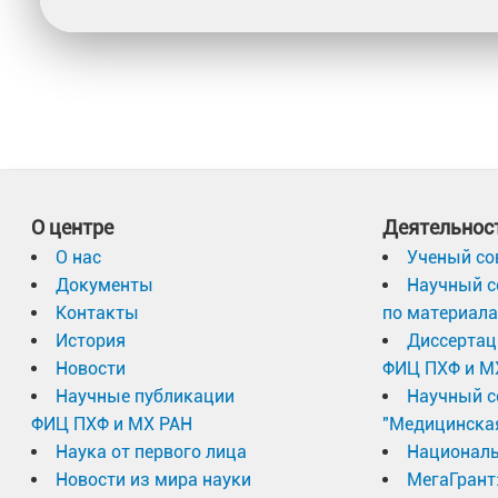
О центре
Деятельнос
О нас
Ученый со
Документы
Научный с
Контакты
по материал
История
Диссертац
Новости
ФИЦ ПХФ и М
Научные публикации
Научный с
ФИЦ ПХФ и МХ РАН
"Медицинска
Наука от первого лица
Националь
Новости из мира науки
МегаГрант