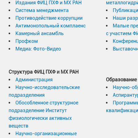
Издания ФИЦ ПХФ и МХ РАН
металлогидр
Система менеджмента
Публикаци
Противодействие коррупции
Наши разр
Антимонопольный комплаенс
Малые пр
Камерный ансамбль
с участием Ф
Профком
Конферен
Медиа: Фото-Видео
Выставочн
Структура ФИЦ ПХФ и МХ РАН
Администрация
Образование
Научно-исследовательские
Научно-об
подразделения
Аспиранту
Обособленное структурное
Программ
подразделение Институт
квалификац
физиологически активных
веществ
Научно-организационные