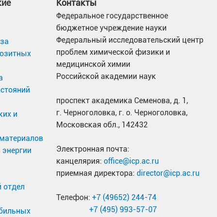
кие
Контакты
Федеральное государственное
бюджетное учреждение науки
Федеральный исследовательский центр
иза
проблем химической физики и
позитных
медицинской химии
Российской академии наук
а
остояний
проспект академика Семенова, д. 1,
г. Черноголовка, г. о. Черноголовка,
ких и
Московская обл., 142432
материалов
Электронная почта:
 энергии
канцелярия:
office@icp.ac.ru
приемная директора:
director@icp.ac.ru
 отдел
Телефон:
+7 (49652) 244-74
+7 (495) 993-57-07
обильных