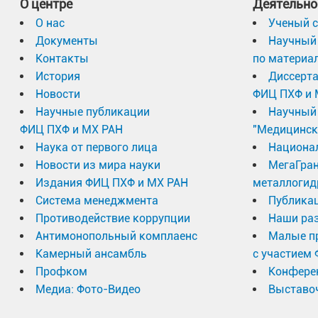
О центре
Деятельно
О нас
Ученый с
Документы
Научный 
Контакты
по материа
История
Диссерт
Новости
ФИЦ ПХФ и 
Научные публикации
Научный 
ФИЦ ПХФ и МХ РАН
"Медицинск
Наука от первого лица
Национа
Новости из мира науки
МегаГран
Издания ФИЦ ПХФ и МХ РАН
металлогид
Система менеджмента
Публика
Противодействие коррупции
Наши раз
Антимонопольный комплаенс
Малые п
Камерный ансамбль
с участием
Профком
Конфере
Медиа: Фото-Видео
Выставоч