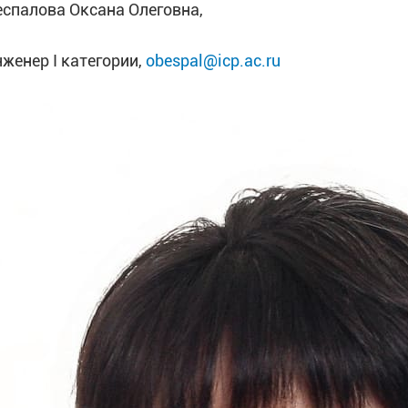
еспалова Оксана Олеговна,
нженер I категории,
obespal@icp.ac.ru