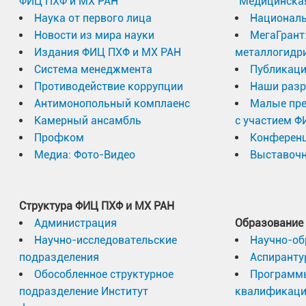
ФИЦ ПХФ и МХ РАН
"Медицинска
Наука от первого лица
Националь
Новости из мира науки
МегаГрант
Издания ФИЦ ПХФ и МХ РАН
металлогидр
Система менеджмента
Публикаци
Противодействие коррупции
Наши разр
Антимонопольный комплаенс
Малые пр
Камерный ансамбль
с участием Ф
Профком
Конферен
Медиа: Фото-Видео
Выставочн
Структура ФИЦ ПХФ и МХ РАН
Администрация
Образование
Научно-исследовательские
Научно-об
подразделения
Аспиранту
Обособленное структурное
Программ
подразделение Институт
квалификац