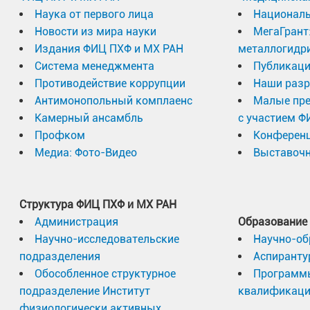
Наука от первого лица
Националь
Новости из мира науки
МегаГрант
Издания ФИЦ ПХФ и МХ РАН
металлогидр
Система менеджмента
Публикаци
Противодействие коррупции
Наши разр
Антимонопольный комплаенс
Малые пр
Камерный ансамбль
с участием Ф
Профком
Конферен
Медиа: Фото-Видео
Выставочн
Структура ФИЦ ПХФ и МХ РАН
Администрация
Образование
Научно-исследовательские
Научно-об
подразделения
Аспиранту
Обособленное структурное
Программ
подразделение Институт
квалификац
физиологически активных