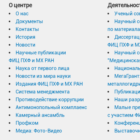
О центре
Деятельнос
О нас
Ученый со
Документы
Научный с
Контакты
по материал
История
Диссертац
Новости
ФИЦ ПХФ и М
Научные публикации
Научный с
ФИЦ ПХФ и МХ РАН
"Медицинска
Наука от первого лица
Националь
Новости из мира науки
МегаГрант
Издания ФИЦ ПХФ и МХ РАН
металлогидр
Система менеджмента
Публикаци
Противодействие коррупции
Наши разр
Антимонопольный комплаенс
Малые пр
Камерный ансамбль
с участием Ф
Профком
Конферен
Медиа: Фото-Видео
Выставочн