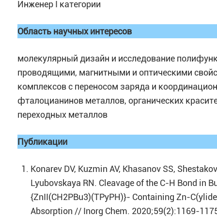
Инженер I категории
Область научных интересов
молекулярный дизайн и исследование полифун
проводящими, магнитными и оптическими свойс
комплексов с переносом заряда и координацио
фталоцианинов металлов, органических красите
переходных металлов
Публикации
Konarev DV, Kuzmin AV, Khasanov SS, Shestakov 
Lyubovskaya RN. Cleavage of the C-H Bond in B
{ZnII(CH2PBu3)(TPyPH)}- Containing Zn-C(ylid
Absorption // Inorg Chem. 2020;59(2):1169-117