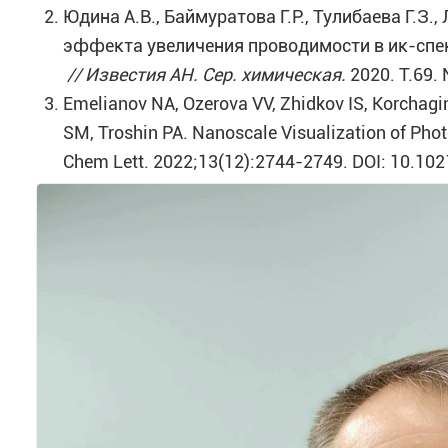
Юдина А.В., Баймуратова Г.Р., Тулибаева Г.З.
эффекта увеличения проводимости в ик-спек
// Известия АН. Сер. химическая.
2020. Т.69.
Emelianov NA, Ozerova VV, Zhidkov IS, Korchagin
SM, Troshin PA. Nanoscale Visualization of Pho
Chem Lett. 2022;13(12):2744-2749. DOI: 10.102