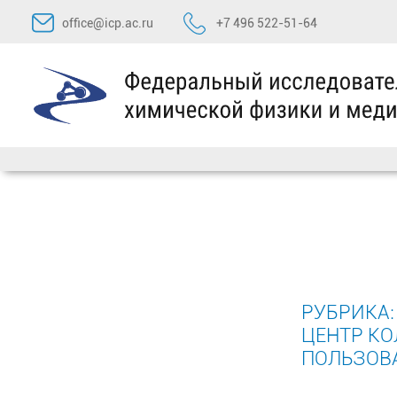
Перейти
office@icp.ac.ru
+7 496 522-51-64
к
содержимому
РУБРИКА
ЦЕНТР К
ПОЛЬЗОВ