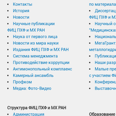
Контакты
по материал
История
Диссертац
Новости
ФИЦ ПХФ и М
Научные публикации
Научный с
ФИЦ ПХФ и МХ РАН
"Медицинска
Наука от первого лица
Националь
Новости из мира науки
МегаГрант
Издания ФИЦ ПХФ и МХ РАН
металлогидр
Система менеджмента
Публикаци
Авилов Сергей Сергеевич
Противодействие коррупции
Наши разр
Антимонопольный комплаенс
Малые пр
инженер
Камерный ансамбль
с участием Ф
Профком
Конферен
тел.: +7 496 522-80-37
Медиа: Фото-Видео
Выставочн
e-mail:
avilovs08@yandex.ru
Структура ФИЦ ПХФ и МХ РАН
Администрация
Образование