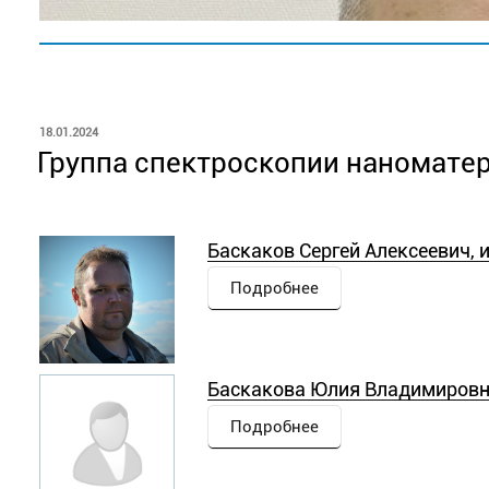
Черняк Александр Владимиров
Лаборатория
Подробнее
физико-химических
исследований
ОПУБЛИКОВАНО
18.01.2024
Волков
Группа спектроскопии наномате
Лаборатория ядерного
Виталий
магнитного резонанса
зав. ла
професс
Баскаков Сергей Алексеевич, и
Подробнее
Баскакова Юлия Владимировна
Подробнее