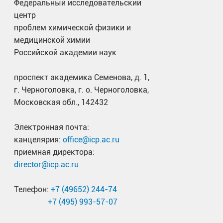
Федеральный исследовательский
центр
проблем химической физики и
медицинской химии
Российской академии наук
проспект академика Семенова, д. 1,
Гусева Галина Васильевна
Клыкова Анна Алексеевна
г. Черноголовка, г. о. Черноголовка,
Московская обл., 142432
ст. инженер
инженер
Электронная почта:
8(49652) 2-15-21
канцелярия:
office@icp.ac.ru
a.klykova@icp.ac.ru
приемная директора:
director@icp.ac.ru
Телефон:
+7 (49652) 244-74
+7 (495) 993-57-07