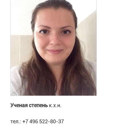
IstinaResearcherID (IRID): 460190601
Ученая степень
к.х.н.
тел.: +7 496 522-80-37