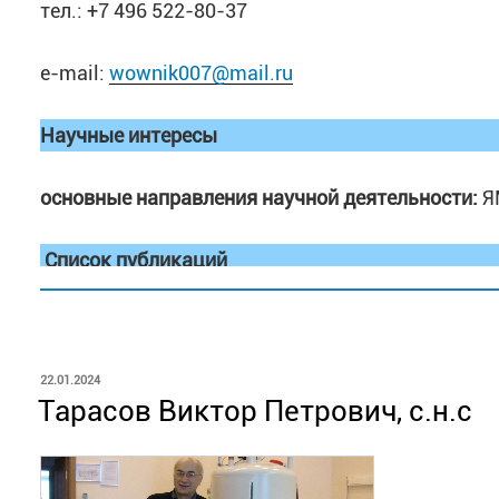
тел.: +7 496 522-80-37
e-mail:
wownik007@mail.ru
Научные интересы
основные направления научной деятельности:
Я
Список публикаций
https://istina.msu.ru/profile/SlesarenkoN/
http://orcid.org/0000-0001-9941-9490
ОПУБЛИКОВАНО
22.01.2024
Тарасов Виктор Петрович, с.н.с
Scopus Author ID:
57193330054