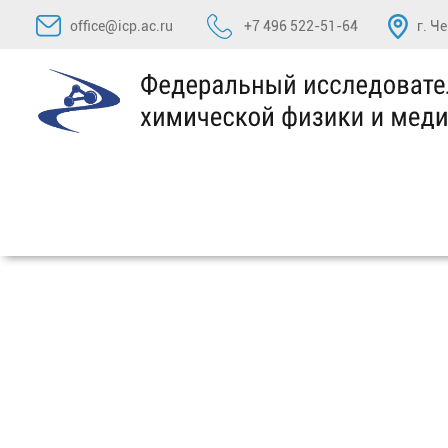
Перейти
office@icp.ac.ru
+7 496 522-51-64
г. Ч
к
содержимому