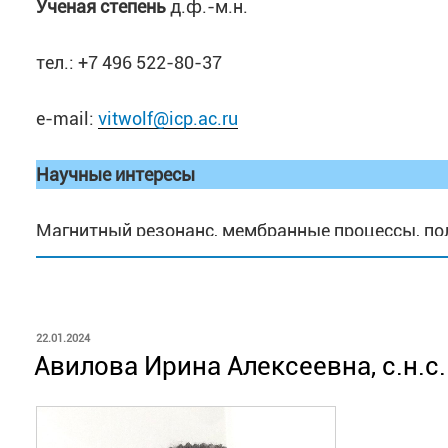
Ученая степень
д.ф.-м.н.
тел.: +7 496 522-80-37
e-mail:
vitwolf@icp.ac.ru
Научные интересы
Магнитный резонанс, мембранные процессы, по
Список публикаций
https://istina.msu.ru/profile/VitalyVolkov/
ОПУБЛИКОВАНО
22.01.2024
Авилова Ирина Алексеевна, с.н.с.
Scopus Author ID:
57197789365