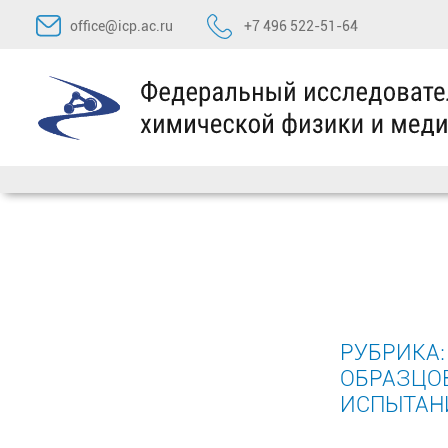
Перейти
office@icp.ac.ru
+7 496 522-51-64
к
содержимому
РУБРИКА
ОБРАЗЦО
ИСПЫТАН