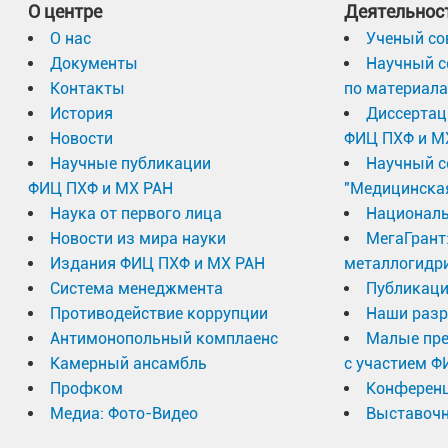
О центре
Деятельнос
О нас
Ученый со
Документы
Научный с
Контакты
по материал
История
Диссертац
Новости
ФИЦ ПХФ и М
Научные публикации
Научный с
ФИЦ ПХФ и МХ РАН
"Медицинска
Наука от первого лица
Националь
Новости из мира науки
МегаГрант
Издания ФИЦ ПХФ и МХ РАН
металлогидр
Система менеджмента
Публикаци
Противодействие коррупции
Наши разр
Антимонопольный комплаенс
Малые пр
Камерный ансамбль
с участием Ф
Профком
Конферен
Медиа: Фото-Видео
Выставочн