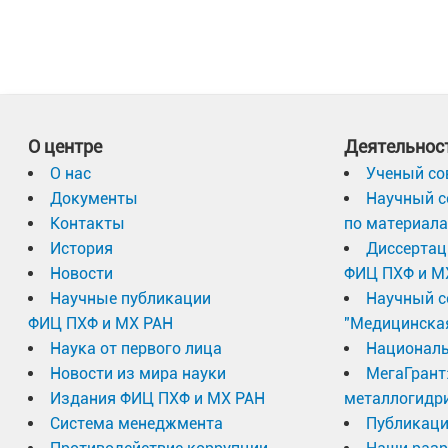
О центре
Деятельнос
О нас
Ученый со
Документы
Научный с
Контакты
по материал
История
Диссертац
Новости
ФИЦ ПХФ и М
Научные публикации
Научный с
ФИЦ ПХФ и МХ РАН
"Медицинска
Наука от первого лица
Националь
Новости из мира науки
МегаГрант
Издания ФИЦ ПХФ и МХ РАН
металлогидр
Система менеджмента
Публикаци