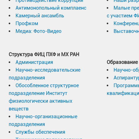
Противодействие коррупции
Наши разр
Антимонопольный комплаенс
Малые пр
Камерный ансамбль
с участием Ф
Профком
Конферен
Медиа: Фото-Видео
Выставочн
Структура ФИЦ ПХФ и МХ РАН
Администрация
Образование
Научно-исследовательские
Научно-об
подразделения
Аспиранту
Обособленное структурное
Программ
подразделение Институт
квалификац
физиологически активных
веществ
Научно-организационные
подразделения
Службы обеспечения