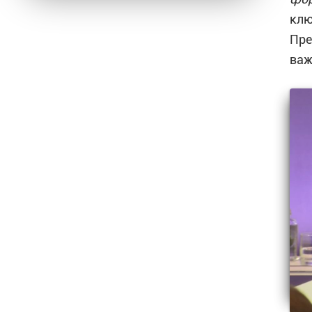
клю
Пре
важ