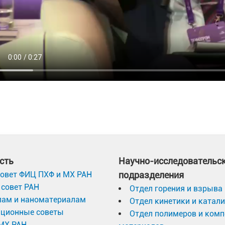
сть
Научно-исследовательс
овет ФИЦ ПХФ и МХ РАН
подразделения
совет РАН
Отдел горения и взрыва
лам и наноматериалам
Отдел кинетики и катал
ационные советы
Отдел полимеров и ком
МХ РАН