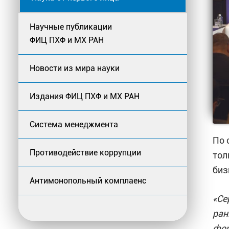
Научные публикации
ФИЦ ПХФ и МХ РАН
Новости из мира науки
Издания ФИЦ ПХФ и МХ РАН
Система менеджмента
По 
Противодействие коррупции
тол
биз
Антимонопольный комплаенс
«Се
ран
фор