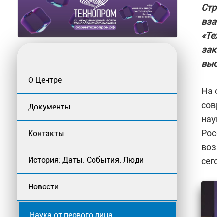
Стр
вза
«Те
зак
выс
О Центре
На 
сов
Документы
нау
Рос
Контакты
воз
История: Даты. События. Люди
сег
Новости
Наука от первого лица