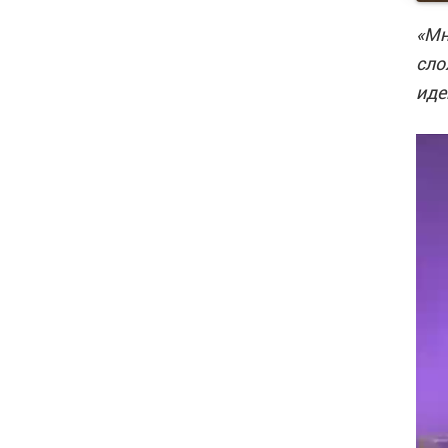
«Мн
сло
иде