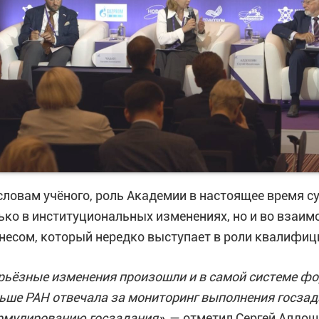
словам учёного, роль Академии в настоящее время с
ько в институциональных изменениях, но и во взаим
несом, который нередко выступает в роли квалифиц
рьёзные изменения произошли и в самой системе фо
ьше РАН отвечала за мониторинг выполнения госзада
мулированию госзадания»
, — отметил Сергей Алдош