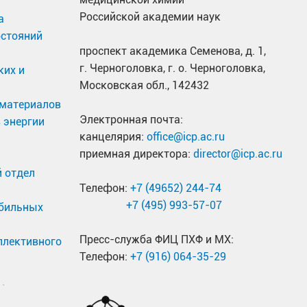
Российской академии наук
а
остояний
проспект академика Семенова, д. 1,
г. Черноголовка, г. о. Черноголовка,
ких и
Московская обл., 142432
материалов
Электронная почта:
 энергии
канцелярия:
office@icp.ac.ru
приемная директора:
director@icp.ac.ru
 отдел
Телефон:
+7 (49652) 244-74
+7 (495) 993-57-07
обильных
Пресс-служба ФИЦ ПХФ и МХ:
ллективного
Телефон:
+7 (916) 064-35-29