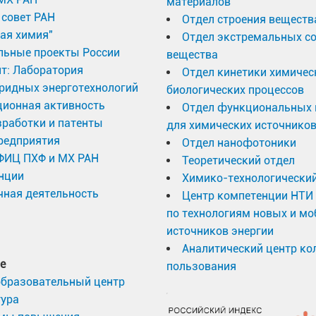
материалов
совет РАН
Отдел строения веществ
ая химия"
Отдел экстремальных с
льные проекты России
вещества
т: Лаборатория
Отдел кинетики химичес
ридных энерготехнологий
биологических процессов
ционная активность
Отдел функциональных 
работки и патенты
для химических источников
редприятия
Отдел нанофотоники
 ФИЦ ПХФ и МХ РАН
Теоретический отдел
нции
Химико-технологический
ная деятельность
Центр компетенции НТИ
по технологиям новых и м
источников энергии
Аналитический центр ко
е
пользования
образовательный центр
тура