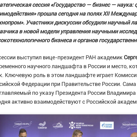
атегическая сессия «Государство — бизнес — наука:
имодействия» прошла сегодня на полях XII Междуна
хнопром». Участники дискуссии обсудили научный 
азчика в новой модели управления научными исслед
окотехнологичного бизнеса и органов государственн
сессии выступил вице-президент РАН академик
Серг
ременного научного ландшафта в России и место, ко
к. Ключевую роль в этом ландшафте играет Комисси
сийской Федерации при Правительстве России. Сама 
главляемый по указу Президента России Владимира
одня активно взаимодействуют с Российской академ