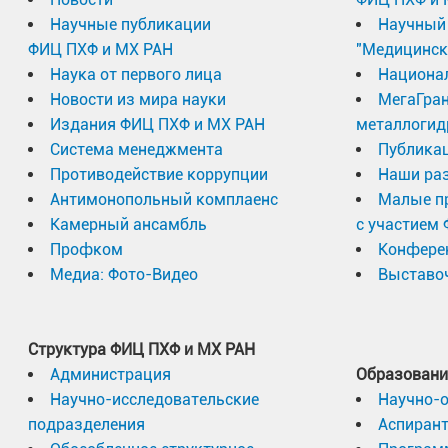
Научные публикации
Научный 
ФИЦ ПХФ и МХ РАН
"Медицинск
Наука от первого лица
Национа
Новости из мира науки
МегаГран
Издания ФИЦ ПХФ и МХ РАН
металлогид
Система менеджмента
Публика
Противодействие коррупции
Наши раз
Антимонопольный комплаенс
Малые п
Камерный ансамбль
с участием
Профком
Конфере
Медиа: Фото-Видео
Выставоч
Структура ФИЦ ПХФ и МХ РАН
Администрация
Образовани
Научно-исследовательские
Научно-
подразделения
Аспиран