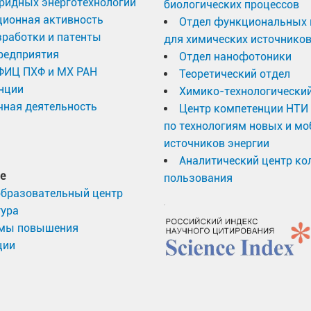
ридных энерготехнологий
биологических процессов
ционная активность
Отдел функциональных 
работки и патенты
для химических источников
редприятия
Отдел нанофотоники
 ФИЦ ПХФ и МХ РАН
Теоретический отдел
нции
Химико-технологический
ная деятельность
Центр компетенции НТИ
по технологиям новых и м
источников энергии
Аналитический центр ко
е
пользования
образовательный центр
тура
мы повышения
ции