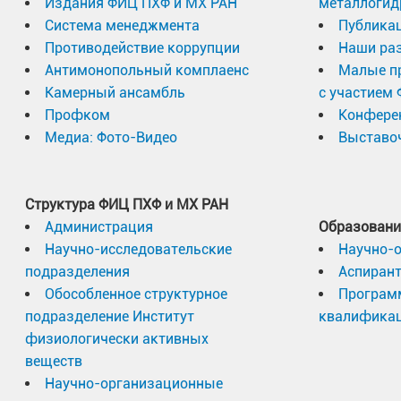
Издания ФИЦ ПХФ и МХ РАН
металлогид
Система менеджмента
Публика
Противодействие коррупции
Наши раз
Антимонопольный комплаенс
Малые п
Камерный ансамбль
с участием
Профком
Конфере
Медиа: Фото-Видео
Выставоч
Структура ФИЦ ПХФ и МХ РАН
Администрация
Образовани
Научно-исследовательские
Научно-
подразделения
Аспиран
Обособленное структурное
Програм
подразделение Институт
квалифика
физиологически активных
веществ
Научно-организационные