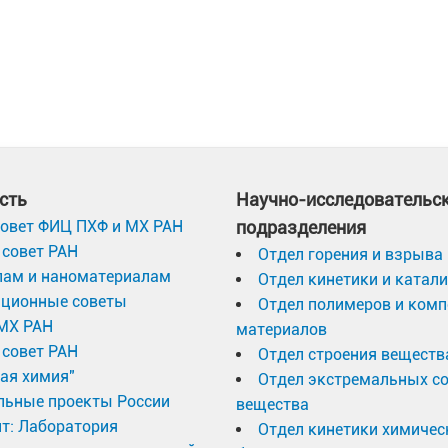
сть
Научно-исследовательс
овет ФИЦ ПХФ и МХ РАН
подразделения
совет РАН
Отдел горения и взрыва
лам и наноматериалам
Отдел кинетики и катал
ационные советы
Отдел полимеров и ком
МХ РАН
материалов
совет РАН
Отдел строения веществ
ая химия"
Отдел экстремальных с
льные проекты России
вещества
т: Лаборатория
Отдел кинетики химичес