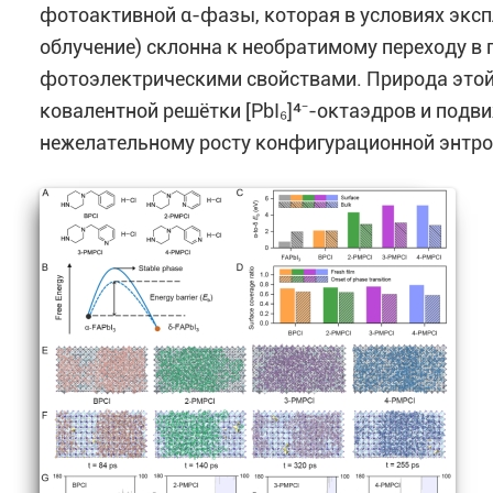
фотоактивной α-фазы, которая в условиях эксп
облучение) склонна к необратимому переходу 
фотоэлектрическими свойствами. Природа этой 
ковалентной решётки [PbI₆]⁴⁻-октаэдров и подви
нежелательному росту конфигурационной энтро