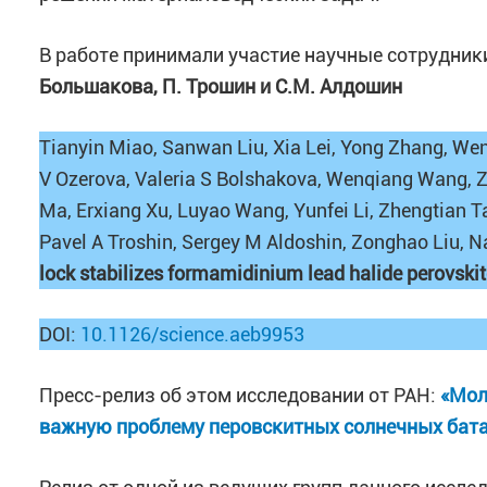
В работе принимали участие научные сотрудни
Большакова, П. Трошин и С.М. Алдошин
Tianyin Miao, Sanwan Liu, Xia Lei, Yong Zhang, Wen
V Ozerova, Valeria S Bolshakova, Wenqiang Wang, Z
Ma, Erxiang Xu, Luyao Wang, Yunfei Li, Zhengtian Tan
Pavel A Troshin, Sergey M Aldoshin, Zonghao Liu, 
lock stabilizes formamidinium lead halide perovski
DOI:
10.1126/science.aeb9953
Пресс-релиз об этом исследовании от РАН:
«Мол
важную проблему перовскитных солнечных бат