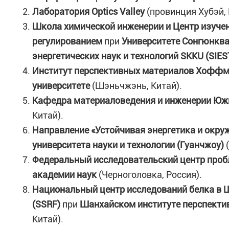
Лаборатория Optics Valley
(провинция Хубэй, 
Школа химической инженерии и Центр изуче
регулированием
при
Университете Сонгюнква
энергетических наук и технологий SKKU (SIES
Институт перспективных материалов Хофф
университете
(Шэньчжэнь, Китай)
.
Кафедра материаловедения и инженерии
Южн
Китай)
.
Направление «Устойчивая энергетика и окр
университета науки и технологии (Гуанчжоу)
(
Федеральный исследовательский центр проб
академии наук
(Черноголовка, Россия)
.
Национальный центр исследований белка в 
(SSRF)
при
Шанхайском институте перспекти
Китай)
.