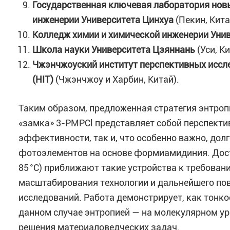
Государственная ключевая лаборатория нов
инженерии
Университета Цинхуа
(Пекин, Кита
Колледж химии и химической инженерии
Уни
Школа науки
Университета Цзяннань
(Уси, К
Чжэнчжоуский институт перспективных иссл
(HIT)
(Чжэнчжоу и Харбин, Китай)
.
Таким образом, предложенная стратегия энтроп
«замка» 3-PMPCl представляет собой перспект
эффективности, так и, что особенно важно, до
фотоэлементов на основе формиамидиния. Дости
85 °C) приближают такие устройства к требован
масштабирования технологии и дальнейшего по
исследований. Работа демонстрирует, как тонк
данном случае энтропией — на молекулярном 
решения материаловедческих задач.