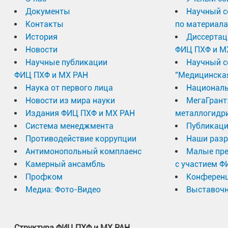
Документы
Научный с
Контакты
по материал
История
Диссертац
Новости
ФИЦ ПХФ и М
Научные публикации
Научный с
ФИЦ ПХФ и МХ РАН
"Медицинска
Наука от первого лица
Националь
Новости из мира науки
МегаГрант
Издания ФИЦ ПХФ и МХ РАН
металлогидр
Система менеджмента
Публикаци
Противодействие коррупции
Наши разр
Антимонопольный комплаенс
Малые пр
Камерный ансамбль
с участием Ф
Профком
Конферен
Медиа: Фото-Видео
Выставочн
Структура ФИЦ ПХФ и МХ РАН