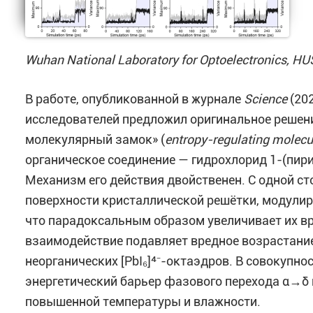
Wuhan National Laboratory for Optoelectronics, H
В работе, опубликованной в журнале
Science
(202
исследователей предложил оригинальное решен
молекулярный замок» (
entropy-regulating molecu
органическое соединение — гидрохлорид 1-(пир
Механизм его действия двойственен. С одной ст
поверхности кристаллической решётки, модулир
что парадоксальным образом увеличивает их 
взаимодействие подавляет вредное возрастание
неорганических [PbI₆]⁴⁻-октаэдров. В совокуп
энергетический барьер фазового перехода α→δ 
повышенной температуры и влажности
.