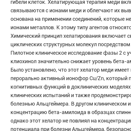
гибели клеток. Хелатирующая терапия меди вк
связываются с ионами меди и облегчают их выв
основана на применении соединений, которые 
ионами металлов. К этому типу агентов относятс
Химический принцип хелатирования включает с
циклических структурных молекул посредством
Пилотное клиническое исследование фазы 2 с у
клиохинол значительно снижает уровень бета-а
Было установлено, что этот хелатор меди имее
перорально активный ионофор Cu/Zn, который
когнитивных функций в доклинических моделях 
клинических испытаний и также продемонстриро
болезнью Альцгеймера. В другом клиническом 
концентрацию бета-амилоида в образцах спинн
однако этот хелатор не повлиял на концентрац
потенциала при болезни Альцгеймера, безопас