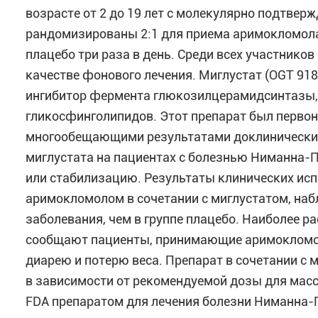
возрасте от 2 до 19 лет с молекулярно подтве
рандомизированы 2:1 для приема аримокломола 
плацебо три раза в день. Среди всех участников
качестве фонового лечения. Миглустат (OGT 918
ингибитор фермента глюкозилцерамидсинтазы, 
гликосфинголипидов. Этот препарат был первона
многообещающими результатами доклинических
миглустата на пациентах с болезнью Ниманна-П
или стабилизацию. Результаты клинических исп
аримокломолом в сочетании с миглустатом, на
заболевания, чем в группе плацебо. Наиболее 
сообщают пациенты, принимающие аримокломол
диарею и потерю веса. Препарат в сочетании с 
в зависимости от рекомендуемой дозы для мас
FDA препаратом для лечения болезни Ниманна-П