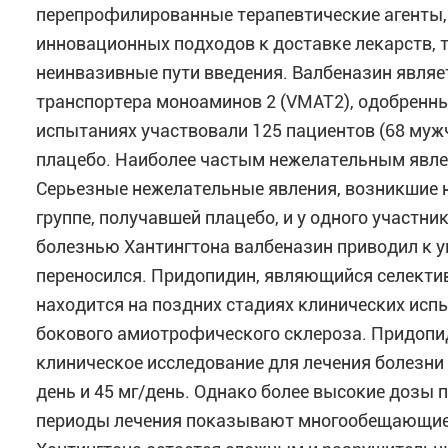
перепрофилированные терапевтические агенты,
инновационных подходов к доставке лекарств, т
неинвазивные пути введения. Валбеназин явля
транспортера моноаминов 2 (VMAT2), одобренны
испытаниях участвовали 125 пациентов (68 мужч
плацебо. Наиболее частым нежелательным явле
Серьезные нежелательные явления, возникшие н
группе, получавшей плацебо, и у одного участни
болезнью Хантингтона валбеназин приводил к у
переносился. Придопидин, являющийся селекти
находится на поздних стадиях клинических испы
бокового амиотрофического склероза. Придопи
клиническое исследование для лечения болезни
день и 45 мг/день. Однако более высокие дозы 
периоды лечения показывают многообещающие у