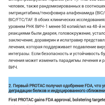
человек, также рандомизированных в соотношени
эмтрицитабина/тенофовира алафенамида (BIC/FT
BIC/FTC/TAF. В обоих клинических исследования
уровнем РНК ВИЧ-1 менее 50 копий/мл на 48-й
реакциями были диарея, головокружение, усталос
заключение, доравирин и ислатравир предста
лечения, которая поддерживает подавление вир
интегразы. Если безопасность и устойчивость бу
лечения может изменить парадигмы лечения и 
ВИЧ.
2. Первый PROTAC получил одобрение FDA, что 
деградации белков и индуцированного сближен
First PROTAC gains FDA approval, bolstering target