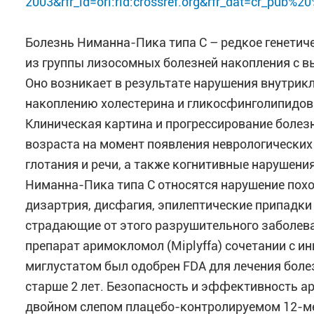
2003&rfr_id=ori:rid:crossref.org&rfr_dat=cr_pub
Болезнь Ниманна-Пика типа C – редкое генетич
из группы лизосомных болезней накопления с 
Оно возникает в результате нарушения внутрикл
накоплению холестерина и гликосфинголипидов 
Клиническая картина и прогрессирование болез
возраста на момент появления неврологически
глотания и речи, а также когнитивные нарушен
Ниманна-Пика типа C относятся нарушение похо
дизартрия, дисфагия, эпилептические припадки 
страдающие от этого разрушительного заболеван
препарат аримокломол (Miplyffa) сочетании с
миглустатом был одобрен FDA для лечения болез
старше 2 лет. Безопасность и эффективность 
двойном слепом плацебо-контролируемом 12-ме