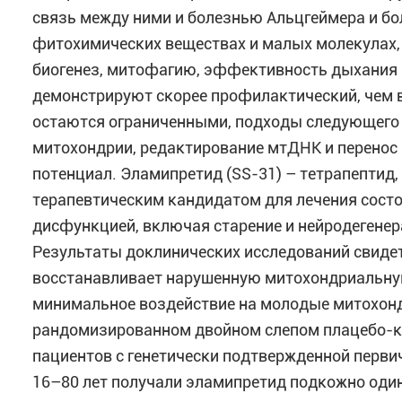
связь между ними и болезнью Альцгеймера и б
фитохимических веществах и малых молекулах,
биогенез, митофагию, эффективность дыхания 
демонстрируют скорее профилактический, чем 
остаются ограниченными, подходы следующего 
митохондрии, редактирование мтДНК и перенос
потенциал. Эламипретид (SS-31) – тетрапептид
терапевтическим кандидатом для лечения сост
дисфункцией, включая старение и нейродегенер
Результаты доклинических исследований свидет
восстанавливает нарушенную митохондриальную
минимальное воздействие на молодые митохонд
рандомизированном двойном слепом плацебо-
пациентов с генетически подтвержденной перви
16–80 лет получали эламипретид подкожно один р