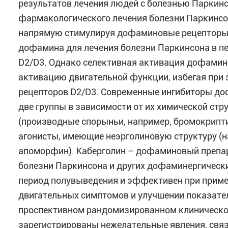
результатов лечения людей с болезнью Паркин
фармакологического лечения болезни Паркинс
напрямую стимулируя дофаминовые рецепторы.
дофамина для лечения болезни Паркинсона в 
D2/D3. Однако селективная активация дофамин
активацию двигательной функции, избегая при 
рецепторов D2/D3. Современные ингибиторы до
две группы в зависимости от их химической ст
(производные спорыньи, например, бромокриптин
агонисты, имеющие неэрголиновую структуру (на
апоморфин). Каберголин – дофаминовый препар
болезни Паркинсона и других дофаминергически
период полувыведения и эффективен при примен
двигательных симптомов и улучшении показател
проспективном рандомизированном клиническом
зарегистрированы нежелательные явления, свя