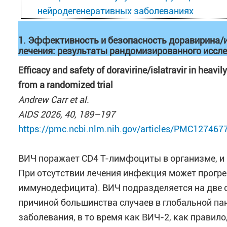
нейродегенеративных заболеваниях
1. Эффективность и безопасность доравирина/
лечения: результаты рандомизированного иссл
Efficacy and safety of doravirine/islatravir in heavi
from a randomized trial
Andrew Carr et al.
AIDS 2026, 40, 189–197
https://pmc.ncbi.nlm.nih.gov/articles/PMC127467
ВИЧ поражает CD4 Т-лимфоциты в организме, и 
При отсутствии лечения инфекция может прогр
иммунодефицита). ВИЧ подразделяется на две 
причиной большинства случаев в глобальной п
заболевания, в то время как ВИЧ-2, как правил