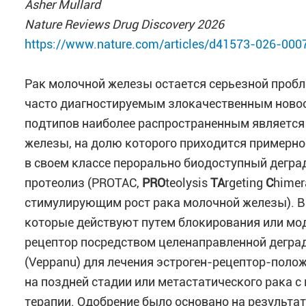
Asher Mullard
Nature Reviews Drug Discovery 2026
https://www.nature.com/articles/d41573-026-000
Рак молочной железы остается серьезной пробл
часто диагностируемым злокачественным новоо
подтипов наиболее распространенным является
железы, на долю которого приходится примерно 
в своем классе перорально биодоступный деград
протеолиз (PROTAC,
PRO
teolysis
TA
rgeting
C
himer
стимулирующим рост рака молочной железы). В
которые действуют путем блокирования или мод
рецептор посредством целенаправленной деграда
(Veppanu) для лечения эстроген-рецептор-поло
на поздней стадии или метастатического рака с
терапии. Одобрение было основано на результа