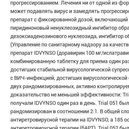
прогрессированием. Лечения ни от одной из фор
может подавлять вирус и замедлять прогресси
препарат с фиксированной дозой, включающий 
пиридиноновый ненуклеозидный ингибитор обрат
дезоксиаденозинового нуклеозида, ингибитор об
(Управление по санитарному надзору за качес
препарат IDVYNSO (доравирин 100 мг/ислатравир
комбинированную таблетку для приема один раз
достигших стабильной вирусологической супрес
с ВИЧ-инфекцией, достигших вирусологической с
двух рандомизированных, активно контролируе
доказательство не меньшей эффективности: Trial
получали IDVYNSO один раз в день. Trial 051 б
рандомизирован в соотношении 2:1. В общей сл
антиретровирусной терапии на IDVYNSO, а 185 
антиретровирусной терапии (бАРТ). Trial 052 б