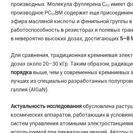
производных. Молекула фуллерена C₆₀ имеет фо
производное PC₆₁BM содержит еще присоединен
эфира масляной кислоты и фенильной группы в 
работоспособность в резисторах и полевых тран
в невероятно высоких дозах, достигающих
5–8 
Для сравнения, традиционная кремниевая элект
дозах около 20–30 кГр. Таким образом, радиац
порядка
выше, чем у современных кремниевых а
лучших из специально разработанных полупров
галлия (AlGaN).
Актуальность исследования
обусловлена растущ
космических аппаратов, работающих в условиях
систем управления атомными электростанциями
используемой при ликвидации аварий. Авторы о