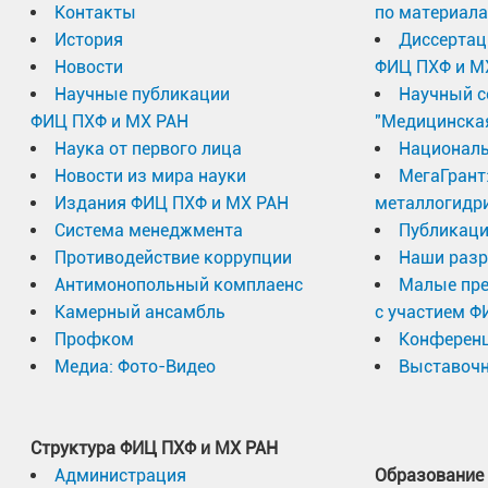
Контакты
по материал
История
Диссертац
Новости
ФИЦ ПХФ и М
Научные публикации
Научный с
ФИЦ ПХФ и МХ РАН
"Медицинска
Наука от первого лица
Националь
Новости из мира науки
МегаГрант
Издания ФИЦ ПХФ и МХ РАН
металлогидр
Система менеджмента
Публикаци
Противодействие коррупции
Наши разр
Антимонопольный комплаенс
Малые пр
Камерный ансамбль
с участием Ф
Профком
Конферен
Медиа: Фото-Видео
Выставочн
Структура ФИЦ ПХФ и МХ РАН
Администрация
Образование