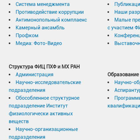
Система менеджмента
Публикаци
Противодействие коррупции
Наши разр
Антимонопольный комплаенс
Малые пр
Камерный ансамбль
с участием Ф
Профком
Конферен
Медиа: Фото-Видео
Выставочн
Структура ФИЦ ПХФ и МХ РАН
Администрация
Образование
Научно-исследовательские
Научно-об
подразделения
Аспиранту
Обособленное структурное
Программ
подразделение Институт
квалификац
физиологически активных
веществ
Научно-организационные
подразделения