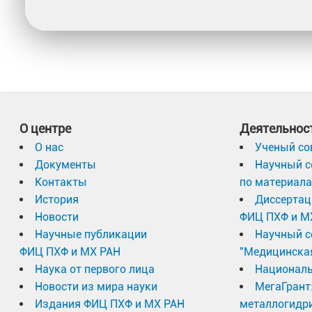
О центре
Деятельнос
О нас
Ученый со
Документы
Научный с
Контакты
по материал
История
Диссертац
Новости
ФИЦ ПХФ и М
Научные публикации
Научный с
ФИЦ ПХФ и МХ РАН
"Медицинска
Наука от первого лица
Националь
Новости из мира науки
МегаГрант
Издания ФИЦ ПХФ и МХ РАН
металлогидр