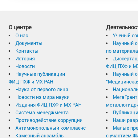
О центре
Деятельнос
О нас
Ученый со
Документы
Научный с
Контакты
по материал
История
Диссертац
Новости
ФИЦ ПХФ и М
Научные публикации
Научный с
ФИЦ ПХФ и МХ РАН
"Медицинска
Наука от первого лица
Националь
Новости из мира науки
МегаГрант
Издания ФИЦ ПХФ и МХ РАН
металлогидр
Система менеджмента
Публикаци
Противодействие коррупции
Наши разр
Антимонопольный комплаенс
Малые пр
Камерный ансамбль
с участием Ф