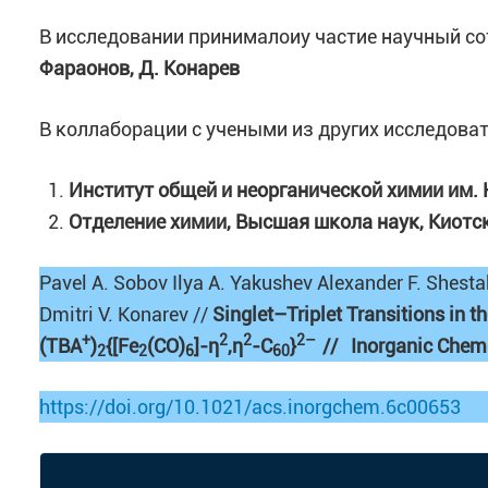
В исследовании принималоиу частие научный с
Фараонов, Д. Конарев
В коллаборации с учеными из других исследоват
Институт общей и неорганической химии им. 
Отделение химии, Высшая школа наук, Киотс
Pavel A. Sobov Ilya A. Yakushev Alexander F. Shes
Dmitri V. Konarev //
Singlet–Triplet Transitions in t
+
2
2
2–
(TBA
)
{[Fe
(CO)
]-
η
,η
-C
}
// Inorganic Chemi
2
2
6
60
https://doi.org/10.1021/acs.inorgchem.6c00653