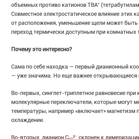
объемных противо катионов TBA⁺ (тетрабутила
Совместное электростатическое влияние этих ка
от расположения, уменьшение щели может быть 
переход термически доступным при комнатных 
Почему это интересно?
Сама по себе находка — первый дианионный ко
— уже значима. Но еще важнее открывающиеся 
Во-первых, синглет-триплетное равновесие при
молекулярные переключатели, которые могут ме
температуры, например «включает» магнетизм п
охлаждении.
Во-вторых, дианион C₆₀²⁻ склонен к димеризаци