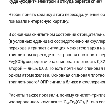
Куда «уходит» электрон и откуда берется спин?
Чтобы понять физику этого перехода, ученые о
показали интересную картину.
В основном синглетном состоянии отрицательны
(в условных единицах) сосредоточено на фуллер
переходе в триплет ситуация меняется: заряд на C
триплетном переходе электронная плотность пе
Fe
(CO)
сосредоточена спиновая плотность 0,82
2
6
второй — лишь 0,03. То есть почти вся спинова
одном атоме железа. Основная спиновая плотно
триплетноного” ЭПР сигнала ближе к фуллерено
Расчеты также показали, почему синглет-трипл
изолированном комплексе [C₆₀Fe₂(CO)₆]²⁻ она со