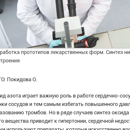
работка прототипов лекарственных форм. Синтез н
строения
О: Покидова О.
ид азота играет важную роль в работе сердечно-сос
нки сосудов и тем самым избегать повышенного давл
азованию тромбов. Но в ряде случаев синтез оксида 
го вещества приводит к гипертонии, сердечной недос
чи используют препараты, которые искусственно во