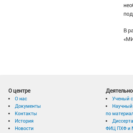
нео
под
В р
«МИ
О центре
Деятельно
О нас
Ученый с
Документы
Научный 
Контакты
по материа
История
Диссерт
Новости
ФИЦ ПХФ и 