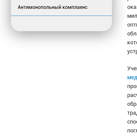
ока
Антимонопольный комплаенс
мил
опт
обл
кот
уст
Уче
мед
про
рас
обр
тра
спо
пог