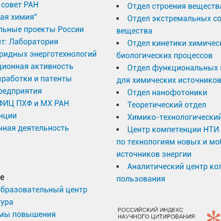
совет РАН
Отдел строения веществ
ая химия"
Отдел экстремальных с
льные проекты России
вещества
т: Лаборатория
Отдел кинетики химичес
ридных энерготехнологий
биологических процессов
ционная активность
Отдел функциональных 
работки и патенты
для химических источников
редприятия
Отдел нанофотоники
 ФИЦ ПХФ и МХ РАН
Теоретический отдел
нции
Химико-технологический
ная деятельность
Центр компетенции НТИ
по технологиям новых и м
источников энергии
Аналитический центр ко
е
пользования
образовательный центр
тура
мы повышения