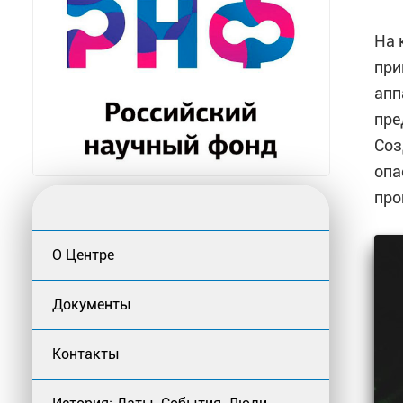
На 
при
апп
пре
Соз
опа
про
О Центре
Документы
Контакты