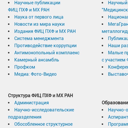
Научные публикации
Научный 
ФИЦ ПХФ и МХ РАН
"Медицинск
Наука от первого лица
Национа
Новости из мира науки
МегаГран
Издания ФИЦ ПХФ и МХ РАН
металлогид
Система менеджмента
Публика
Противодействие коррупции
Наши раз
Антимонопольный комплаенс
Малые п
Камерный ансамбль
с участием
Профком
Конфере
Медиа: Фото-Видео
Выставоч
Структура ФИЦ ПХФ и МХ РАН
Администрация
Образовани
Научно-исследовательские
Научно-
подразделения
Аспиран
Обособленное структурное
Програм