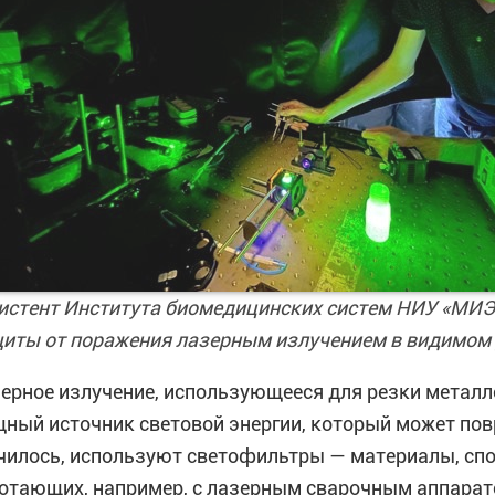
истент Института биомедицинских систем НИУ «МИЭ
иты от поражения лазерным излучением в видимом 
ерное излучение, использующееся для резки металл
ный источник световой энергии, который может повр
чилось, используют светофильтры — материалы, спо
отающих, например, с лазерным сварочным аппара