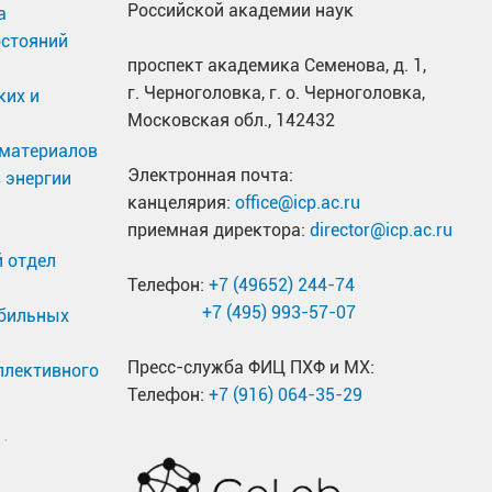
Российской академии наук
а
остояний
проспект академика Семенова, д. 1,
г. Черноголовка, г. о. Черноголовка,
ких и
Московская обл., 142432
материалов
Электронная почта:
 энергии
канцелярия:
office@icp.ac.ru
приемная директора:
director@icp.ac.ru
 отдел
Телефон:
+7 (49652) 244-74
+7 (495) 993-57-07
обильных
Пресс-служба ФИЦ ПХФ и МХ:
ллективного
Телефон:
+7 (916) 064-35-29