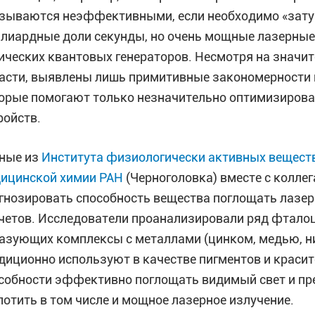
зываются неэффективными, если необходимо «затуш
лиардные доли секунды, но очень мощные лазерные
ических квантовых генераторов. Несмотря на значит
асти, выявлены лишь примитивные закономерности 
орые помогают только незначительно оптимизиров
ройств.
ные из
Института физиологически активных вещест
ицинской химии РАН
(Черноголовка) вместе с колле
гнозировать способность вещества поглощать лазер
четов. Исследователи проанализировали ряд фталоц
азующих комплексы с металлами (цинком, медью, ни
диционно используют в качестве пигментов и красит
собности эффективно поглощать видимый свет и пре
лотить в том числе и мощное лазерное излучение.