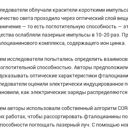
ледователи облучали красители короткими импульса
ичество света проходило через оптический слой вещ
аничение — то есть поглотительную способность — э
ества ослабляли лазерные импульсы в 10-20 раз. 
лоцианинового комплекса, содержащего ион цинка.
ем исследователи попытались определить взаимосвя
поглотительной способностью. Авторы предположили
дсказывать оптические характеристики фталоцианин
ледователи оценили электрически индуцированное п
ановили, как электрические заряды распределяются
ем авторы использовали собственный алгоритм CO
их работах, чтобы рассортировать фталоцианины по
способности поглощать лазерный луч. С помощью но