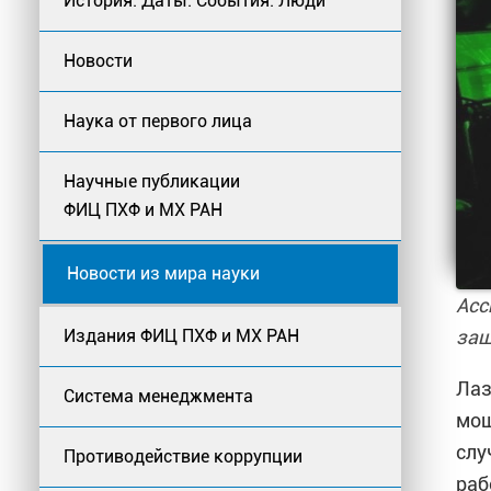
История: Даты. События. Люди
Новости
Наука от первого лица
Научные публикации
ФИЦ ПХФ и МХ РАН
Новости из мира науки
Асс
защ
Издания ФИЦ ПХФ и МХ РАН
Лаз
Система менеджмента
мощ
слу
Противодействие коррупции
раб