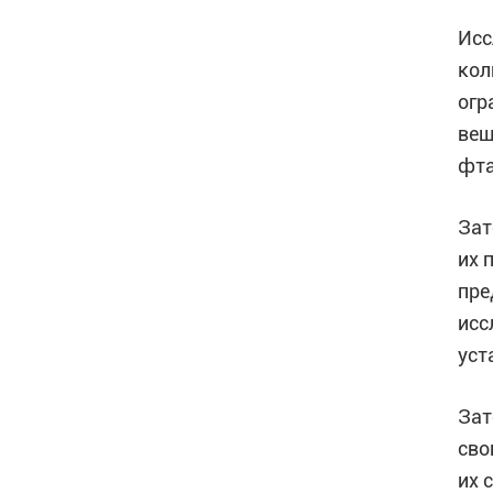
Исс
кол
огр
вещ
фта
Зат
их 
пре
исс
уст
Зат
сво
их 