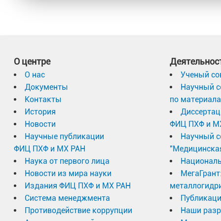
О центре
Деятельнос
О нас
Ученый со
Документы
Научный с
Контакты
по материал
История
Диссертац
Новости
ФИЦ ПХФ и М
Научные публикации
Научный с
ФИЦ ПХФ и МХ РАН
"Медицинска
Наука от первого лица
Националь
Новости из мира науки
МегаГрант
Издания ФИЦ ПХФ и МХ РАН
металлогидр
Система менеджмента
Публикаци
Противодействие коррупции
Наши разр