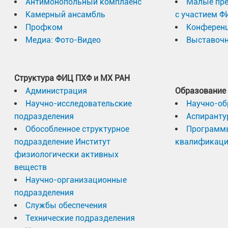
Антимонопольный комплаенс
Малые пр
Камерный ансамбль
с участием Ф
Профком
Конферен
Медиа: Фото-Видео
Выставочн
Структура ФИЦ ПХФ и МХ РАН
Администрация
Образование
Научно-исследовательские
Научно-об
подразделения
Аспиранту
Обособленное структурное
Программ
подразделение Институт
квалификац
физиологически активных
веществ
Научно-организационные
подразделения
Службы обеспечения
Технические подразделения