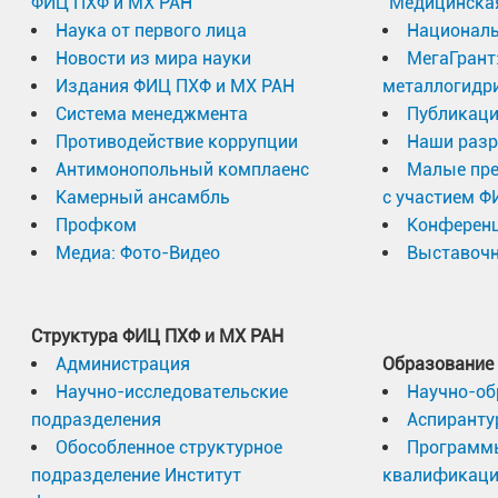
ФИЦ ПХФ и МХ РАН
"Медицинска
Наука от первого лица
Националь
Новости из мира науки
МегаГрант
Издания ФИЦ ПХФ и МХ РАН
металлогидр
Система менеджмента
Публикаци
Противодействие коррупции
Наши разр
Антимонопольный комплаенс
Малые пр
Камерный ансамбль
с участием Ф
Профком
Конферен
Медиа: Фото-Видео
Выставочн
Структура ФИЦ ПХФ и МХ РАН
Администрация
Образование
Научно-исследовательские
Научно-об
подразделения
Аспиранту
Обособленное структурное
Программ
подразделение Институт
квалификац