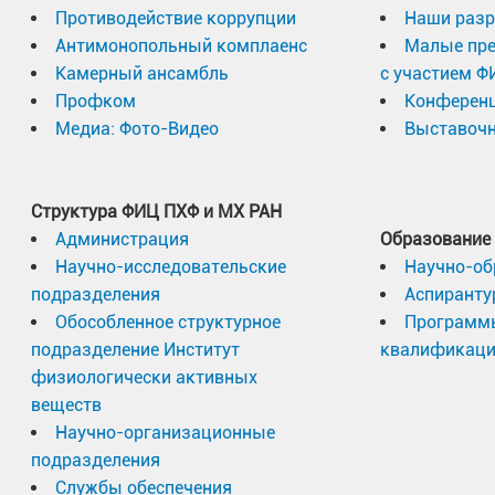
Противодействие коррупции
Наши разр
Антимонопольный комплаенс
Малые пр
Камерный ансамбль
с участием Ф
Профком
Конферен
Медиа: Фото-Видео
Выставочн
Структура ФИЦ ПХФ и МХ РАН
Администрация
Образование
Научно-исследовательские
Научно-об
подразделения
Аспиранту
Обособленное структурное
Программ
подразделение Институт
квалификац
физиологически активных
веществ
Научно-организационные
подразделения
Службы обеспечения