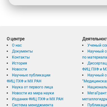
О центре
Деятельнос
О нас
Ученый со
Документы
Научный с
Контакты
по материал
История
Диссертац
Новости
ФИЦ ПХФ и М
Научные публикации
Научный с
ФИЦ ПХФ и МХ РАН
"Медицинска
Наука от первого лица
Националь
Новости из мира науки
МегаГрант
Издания ФИЦ ПХФ и МХ РАН
металлогидр
Система менеджмента
Публикаци