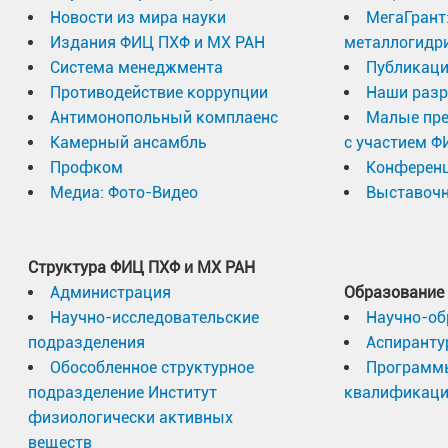
Новости из мира науки
МегаГрант
Издания ФИЦ ПХФ и МХ РАН
металлогидр
Система менеджмента
Публикаци
Противодействие коррупции
Наши разр
Антимонопольный комплаенс
Малые пр
Камерный ансамбль
с участием Ф
Профком
Конферен
Медиа: Фото-Видео
Выставочн
Структура ФИЦ ПХФ и МХ РАН
Администрация
Образование
Научно-исследовательские
Научно-об
подразделения
Аспиранту
Обособленное структурное
Программ
подразделение Институт
квалификац
физиологически активных
веществ