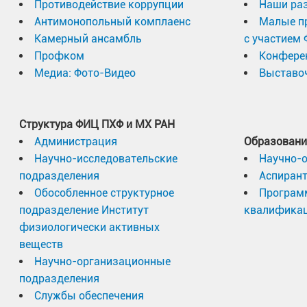
Противодействие коррупции
Наши раз
Антимонопольный комплаенс
Малые п
Камерный ансамбль
с участием
Профком
Конфере
Медиа: Фото-Видео
Выставоч
Структура ФИЦ ПХФ и МХ РАН
Администрация
Образовани
Научно-исследовательские
Научно-
подразделения
Аспиран
Обособленное структурное
Програм
подразделение Институт
квалифика
физиологически активных
веществ
Научно-организационные
подразделения
Службы обеспечения