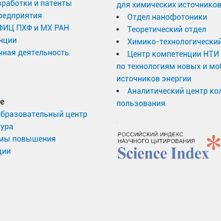
работки и патенты
для химических источников
редприятия
Отдел нанофотоники
 ФИЦ ПХФ и МХ РАН
Теоретический отдел
нции
Химико-технологический
ная деятельность
Центр компетенции НТИ
по технологиям новых и м
источников энергии
Аналитический центр ко
е
пользования
образовательный центр
тура
мы повышения
ции