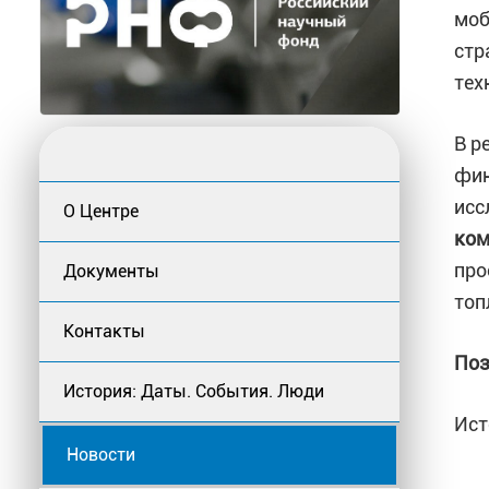
моб
стр
тех
В р
фин
исс
О Центре
ком
про
Документы
топ
Контакты
Поз
История: Даты. События. Люди
Ист
Новости