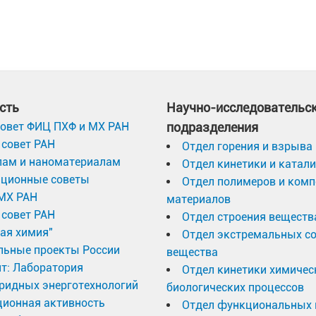
сть
Научно-исследовательс
овет ФИЦ ПХФ и МХ РАН
подразделения
совет РАН
Отдел горения и взрыва
лам и наноматериалам
Отдел кинетики и катал
ационные советы
Отдел полимеров и ком
МХ РАН
материалов
совет РАН
Отдел строения веществ
ая химия"
Отдел экстремальных с
льные проекты России
вещества
т: Лаборатория
Отдел кинетики химичес
ридных энерготехнологий
биологических процессов
ционная активность
Отдел функциональных 