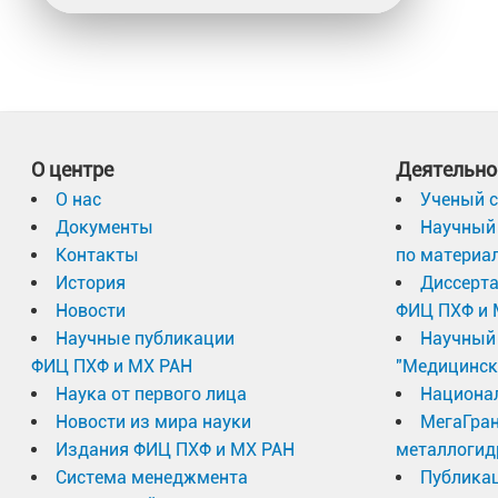
О центре
Деятельно
О нас
Ученый с
Документы
Научный 
Контакты
по материа
История
Диссерт
Новости
ФИЦ ПХФ и 
Научные публикации
Научный 
ФИЦ ПХФ и МХ РАН
"Медицинск
Наука от первого лица
Национа
Новости из мира науки
МегаГран
Издания ФИЦ ПХФ и МХ РАН
металлогид
Система менеджмента
Публика