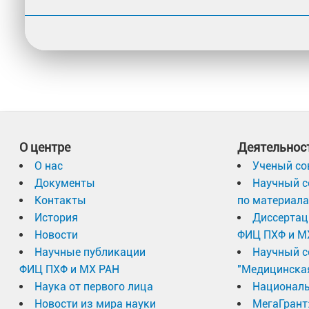
О центре
Деятельнос
О нас
Ученый со
Документы
Научный с
Контакты
по материал
История
Диссертац
Новости
ФИЦ ПХФ и М
Научные публикации
Научный с
ФИЦ ПХФ и МХ РАН
"Медицинска
Наука от первого лица
Националь
Новости из мира науки
МегаГрант