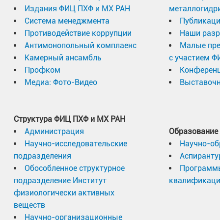
Издания ФИЦ ПХФ и МХ РАН
металлогидр
Система менеджмента
Публикаци
Противодействие коррупции
Наши разр
Антимонопольный комплаенс
Малые пр
Камерный ансамбль
с участием Ф
Профком
Конферен
Медиа: Фото-Видео
Выставочн
Структура ФИЦ ПХФ и МХ РАН
Администрация
Образование
Научно-исследовательские
Научно-об
подразделения
Аспиранту
Обособленное структурное
Программ
подразделение Институт
квалификац
физиологически активных
веществ
Научно-организационные