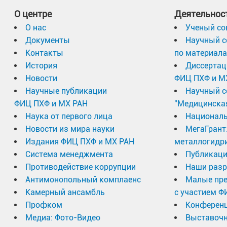
О центре
Деятельнос
О нас
Ученый со
Документы
Научный с
Контакты
по материал
История
Диссертац
Новости
ФИЦ ПХФ и М
Научные публикации
Научный с
ФИЦ ПХФ и МХ РАН
"Медицинска
Наука от первого лица
Националь
Новости из мира науки
МегаГрант
Издания ФИЦ ПХФ и МХ РАН
металлогидр
Система менеджмента
Публикаци
Противодействие коррупции
Наши разр
Антимонопольный комплаенс
Малые пр
Камерный ансамбль
с участием Ф
Профком
Конферен
Медиа: Фото-Видео
Выставочн