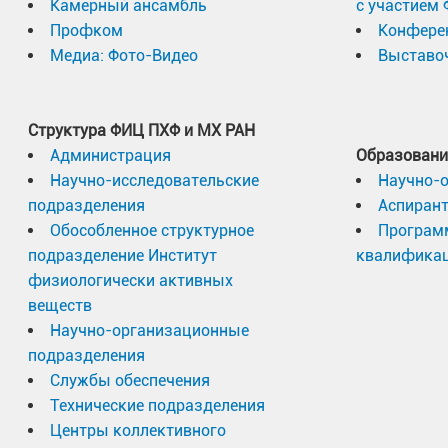
Камерный ансамбль
с участием
Профком
Конфере
Медиа: Фото-Видео
Выставоч
Структура ФИЦ ПХФ и МХ РАН
Администрация
Образовани
Научно-исследовательские
Научно-
подразделения
Аспиран
Обособленное структурное
Програм
подразделение Институт
квалифика
физиологически активных
веществ
Научно-организационные
подразделения
Службы обеспечения
Технические подразделения
Центры коллективного