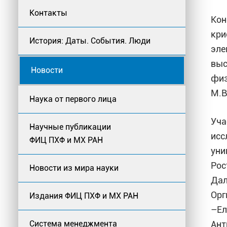
Контакты
Кон
кри
История: Даты. События. Люди
эле
выс
Новости
физ
М.В
Наука от первого лица
Уча
Научные публикации
исс
ФИЦ ПХФ и МХ РАН
уни
Рос
Новости из мира науки
Дал
Орг
Издания ФИЦ ПХФ и МХ РАН
–Ел
Система менеджмента
Ант