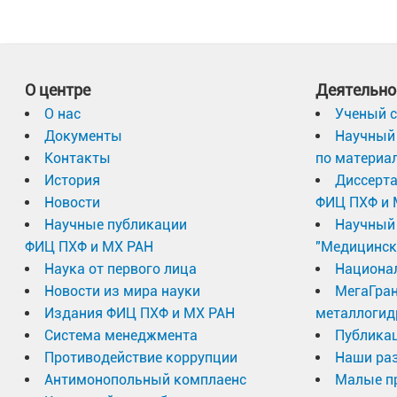
О центре
Деятельно
О нас
Ученый с
Документы
Научный 
Контакты
по материа
История
Диссерт
Новости
ФИЦ ПХФ и 
Научные публикации
Научный 
ФИЦ ПХФ и МХ РАН
"Медицинск
Наука от первого лица
Национа
Новости из мира науки
МегаГран
Издания ФИЦ ПХФ и МХ РАН
металлогид
Система менеджмента
Публика
Противодействие коррупции
Наши раз
Антимонопольный комплаенс
Малые п