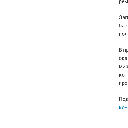
рем
Зап
баз
пол
В п
ока
мир
кон
про
Под
кон