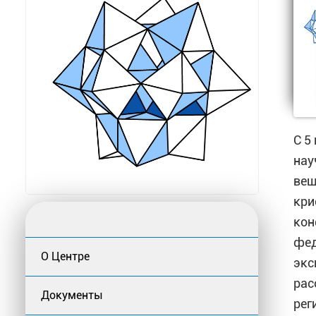
С 5
нау
вещ
кри
кон
фед
О Центре
экс
рас
Документы
рег