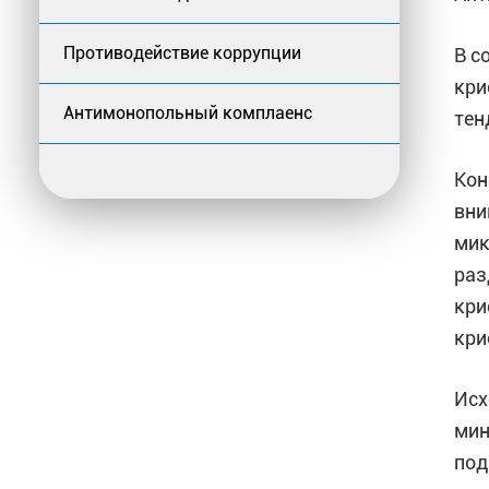
Противодействие коррупции
В с
кри
Антимонопольный комплаенс
тен
Кон
вни
мик
раз
кри
кри
Исх
мин
под