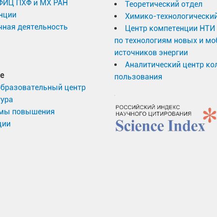
 ФИЦ ПХФ и МХ РАН
Теоретический отдел
нции
Химико-технологический
ная деятельность
Центр компетенции НТИ
по технологиям новых и м
источников энергии
Аналитический центр ко
е
пользования
образовательный центр
тура
мы повышения
ции