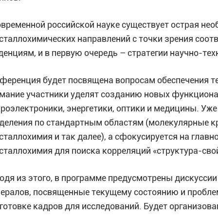
овременной российской науке существует острая не
сталлохимических направлений с точки зрения соо
денциям, и в первую очередь – стратегии научно-те
ференция будет посвящена вопросам обеспечения те
мание участники уделят созданию новых функционал
роэлектроники, энергетики, оптики и медицины. Уже
деления по стандартным областям (молекулярные к
сталлохимия и так далее), а сфокусируется на главно
сталлохимия для поиска корреляций «структура-сво
одя из этого, в программе предусмотрены дискусси
ералов, посвященные текущему состоянию и пробле
готовке кадров для исследований. Будет организова