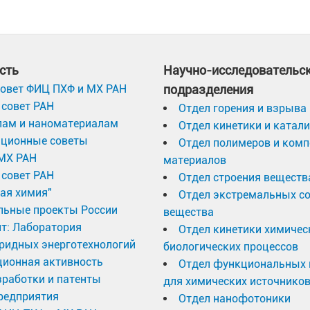
сть
Научно-исследовательс
овет ФИЦ ПХФ и МХ РАН
подразделения
совет РАН
Отдел горения и взрыва
лам и наноматериалам
Отдел кинетики и катал
ационные советы
Отдел полимеров и ком
МХ РАН
материалов
совет РАН
Отдел строения веществ
ая химия"
Отдел экстремальных с
льные проекты России
вещества
т: Лаборатория
Отдел кинетики химичес
ридных энерготехнологий
биологических процессов
ционная активность
Отдел функциональных 
работки и патенты
для химических источников
редприятия
Отдел нанофотоники