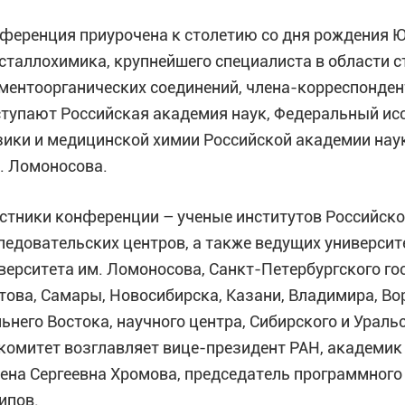
ференция приурочена к столетию со дня рождения 
сталлохимика, крупнейшего специалиста в области с
ментоорганических соединений, члена-корреспонден
тупают Российская академия наук, Федеральный ис
ики и медицинской химии Российской академии наук
. Ломоносова.
стники конференции – ученые институтов Российск
ледовательских центров, а также ведущих университ
верситета им. Ломоносова, Санкт-Петербургского го
това, Самары, Новосибирска, Казани, Владимира, В
ьнего Востока, научного центра, Сибирского и Ураль
комитет возглавляет вице-президент РАН, академик
ена Сергеевна Хромова, председатель программного
ипов.