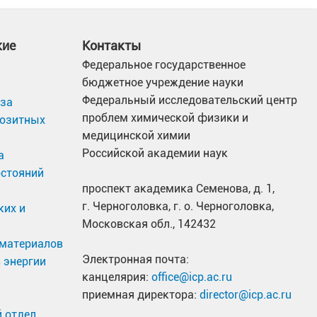
кие
Контакты
Федеральное государственное
бюджетное учреждение науки
Федеральный исследовательский центр
иза
проблем химической физики и
позитных
медицинской химии
Российской академии наук
а
остояний
проспект академика Семенова, д. 1,
г. Черноголовка, г. о. Черноголовка,
ких и
Московская обл., 142432
материалов
Электронная почта:
 энергии
канцелярия:
office@icp.ac.ru
приемная директора:
director@icp.ac.ru
 отдел