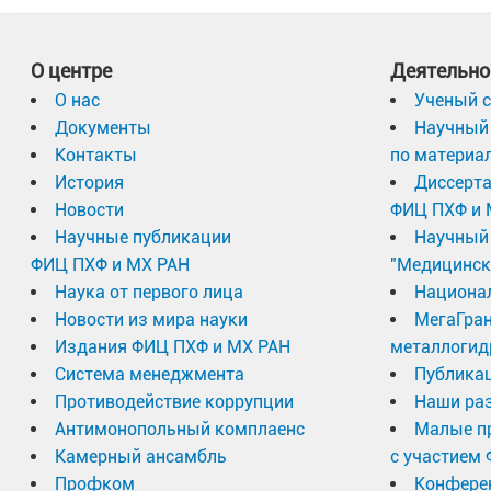
О центре
Деятельно
О нас
Ученый с
Документы
Научный 
Контакты
по материа
История
Диссерт
Новости
ФИЦ ПХФ и 
Научные публикации
Научный 
ФИЦ ПХФ и МХ РАН
"Медицинск
Наука от первого лица
Национа
Новости из мира науки
МегаГран
Издания ФИЦ ПХФ и МХ РАН
металлогид
Система менеджмента
Публика
Противодействие коррупции
Наши раз
Антимонопольный комплаенс
Малые п
Камерный ансамбль
с участием
Профком
Конфере