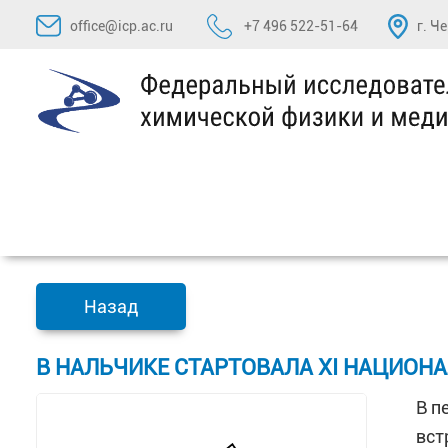
Перейти
office@icp.ac.ru
+7 496 522-51-64
г. Ч
к
содержимому
Назад
В НАЛЬЧИКЕ СТАРТОВАЛА XI НАЦИО
В п
вст