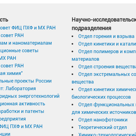
сть
Научно-исследовательс
овет ФИЦ ПХФ и МХ РАН
подразделения
совет РАН
Отдел горения и взрыва
лам и наноматериалам
Отдел кинетики и катал
ационные советы
Отдел полимеров и ком
МХ РАН
материалов
совет РАН
Отдел строения веществ
ая химия"
Отдел экстремальных с
льные проекты России
вещества
т: Лаборатория
Отдел кинетики химичес
ридных энерготехнологий
биологических процессов
ционная активность
Отдел функциональных 
работки и патенты
для химических источников
редприятия
Отдел нанофотоники
 ФИЦ ПХФ и МХ РАН
Теоретический отдел
нции
Химико-технологический