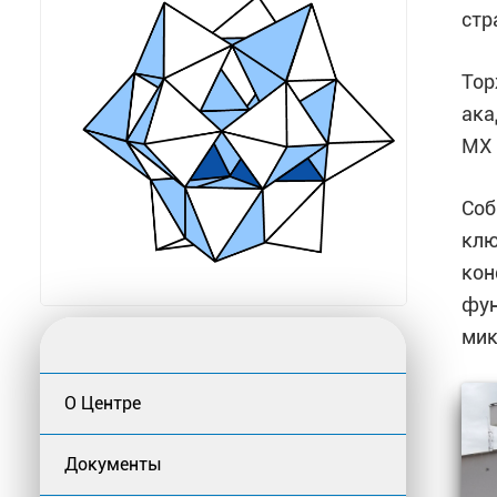
стр
Тор
ака
МХ 
Соб
клю
кон
фун
мик
О Центре
Документы