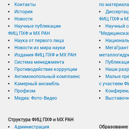
Контакты
по материал
История
Диссертац
Новости
ФИЦ ПХФ и М
Научные публикации
Научный с
ФИЦ ПХФ и МХ РАН
"Медицинска
Наука от первого лица
Националь
Новости из мира науки
МегаГрант
Издания ФИЦ ПХФ и МХ РАН
металлогидр
Система менеджмента
Публикаци
Противодействие коррупции
Наши разр
Антимонопольный комплаенс
Малые пр
Камерный ансамбль
с участием Ф
Профком
Конферен
Медиа: Фото-Видео
Выставочн
Структура ФИЦ ПХФ и МХ РАН
Администрация
Образование