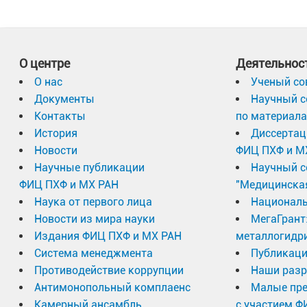
О центре
Деятельнос
О нас
Ученый со
Документы
Научный с
Контакты
по материал
История
Диссертац
Новости
ФИЦ ПХФ и М
Научные публикации
Научный с
ФИЦ ПХФ и МХ РАН
"Медицинска
Наука от первого лица
Националь
Новости из мира науки
МегаГрант
Издания ФИЦ ПХФ и МХ РАН
металлогидр
Система менеджмента
Публикаци
Противодействие коррупции
Наши разр
Антимонопольный комплаенс
Малые пр
Камерный ансамбль
с участием Ф