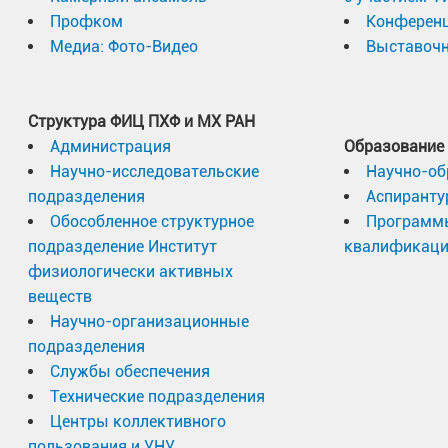
Профком
Конферен
Медиа: Фото-Видео
Выставочн
Структура ФИЦ ПХФ и МХ РАН
Администрация
Образование
Научно-исследовательские
Научно-об
подразделения
Аспиранту
Обособленное структурное
Программ
подразделение Институт
квалификац
физиологически активных
веществ
Научно-организационные
подразделения
Службы обеспечения
Технические подразделения
Центры коллективного
пользования и УНУ