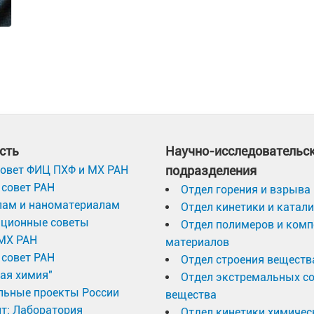
сть
Научно-исследовательс
овет ФИЦ ПХФ и МХ РАН
подразделения
совет РАН
Отдел горения и взрыва
лам и наноматериалам
Отдел кинетики и катал
ационные советы
Отдел полимеров и ком
МХ РАН
материалов
совет РАН
Отдел строения веществ
ая химия"
Отдел экстремальных с
льные проекты России
вещества
т: Лаборатория
Отдел кинетики химичес