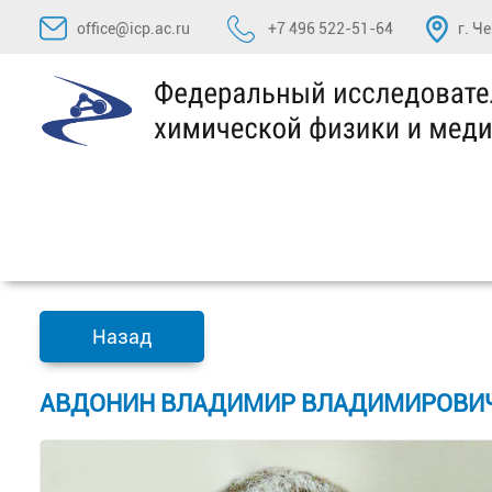
Перейти
office@icp.ac.ru
+7 496 522-51-64
г. Ч
к
содержимому
Назад
АВДОНИН ВЛАДИМИР ВЛАДИМИРОВИЧ,