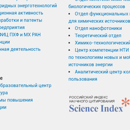
ридных энерготехнологий
биологических процессов
ционная активность
Отдел функциональных 
работки и патенты
для химических источников
редприятия
Отдел нанофотоники
 ФИЦ ПХФ и МХ РАН
Теоретический отдел
нции
Химико-технологический
ная деятельность
Центр компетенции НТИ
по технологиям новых и м
источников энергии
Аналитический центр ко
е
пользования
образовательный центр
тура
мы повышения
ции