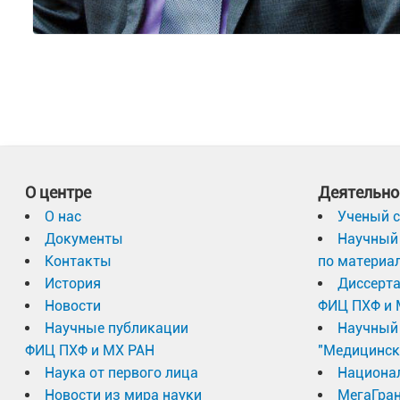
О центре
Деятельно
О нас
Ученый с
Документы
Научный 
Контакты
по материа
История
Диссерт
Новости
ФИЦ ПХФ и 
Научные публикации
Научный 
ФИЦ ПХФ и МХ РАН
"Медицинск
Наука от первого лица
Национа
Новости из мира науки
МегаГран