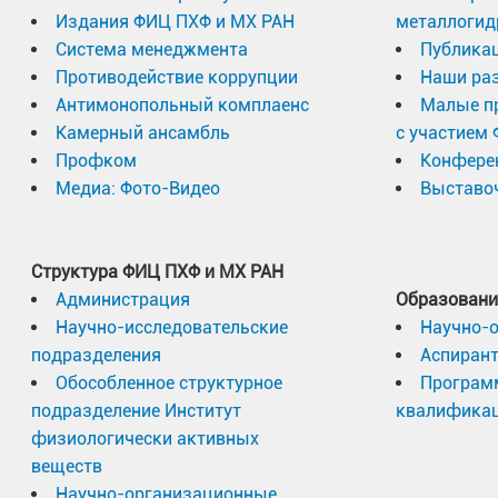
Издания ФИЦ ПХФ и МХ РАН
металлогид
Система менеджмента
Публика
Противодействие коррупции
Наши раз
Антимонопольный комплаенс
Малые п
Камерный ансамбль
с участием
Профком
Конфере
Медиа: Фото-Видео
Выставоч
Структура ФИЦ ПХФ и МХ РАН
Администрация
Образовани
Научно-исследовательские
Научно-
подразделения
Аспиран
Обособленное структурное
Програм
подразделение Институт
квалифика
физиологически активных
веществ
Научно-организационные